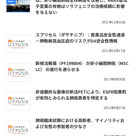
は、非小細胞肺癌生存期間を改善し、KRAS遺伝
子変異の有無はソラフェニブの治療成績に影響
を与えない
2011年12月10日
スプリセル（ダサチニブ）：医薬品安全性通達
－肺動脈高血圧症のリスク/FDA安全性情報
2011年10月17日
新規治験薬（PF299804） が非小細胞肺癌（NSC
LC） の進行を遅らせる
2011年9月30日
非侵襲的な画像診断法PETにより、EGFR阻害剤
が有効とみられる肺癌患者を特定する
2011年9月27日
肺癌臨床試験における高齢者、マイノリティお
よび女性の参加者の少なさ