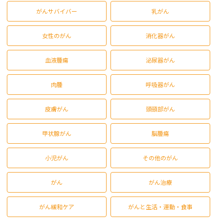
がんサバイバー
乳がん
女性のがん
消化器がん
血液腫瘍
泌尿器がん
肉腫
呼吸器がん
皮膚がん
頭頸部がん
甲状腺がん
脳腫瘍
小児がん
その他のがん
がん
がん治療
がん緩和ケア
がんと生活・運動・食事