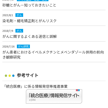
砂糖とがん－知っておきたいこと
2023/8/1
がん
染毛剤・縮毛矯正剤とがんリスク
2018/7/9
がん
がんに関するよくある迷信と誤解
2026/7/16
がん研究
がん患者におけるイベルメクチンとメベンダゾール併用の前向
き観察研究
参考サイト
「統合医療」に係る情報発信等推進事業