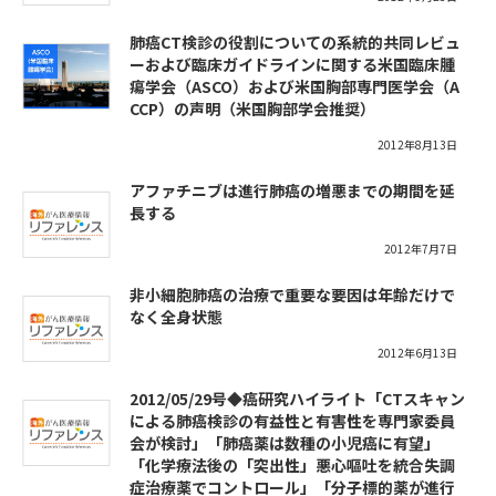
肺癌CT検診の役割についての系統的共同レビュ
ーおよび臨床ガイドラインに関する米国臨床腫
瘍学会（ASCO）および米国胸部専門医学会（A
CCP）の声明（米国胸部学会推奨）
2012年8月13日
アファチニブは進行肺癌の増悪までの期間を延
長する
2012年7月7日
非小細胞肺癌の治療で重要な要因は年齢だけで
なく全身状態
2012年6月13日
2012/05/29号◆癌研究ハイライト「CTスキャン
による肺癌検診の有益性と有害性を専門家委員
会が検討」「肺癌薬は数種の小児癌に有望」
「化学療法後の「突出性」悪心嘔吐を統合失調
症治療薬でコントロール」「分子標的薬が進行