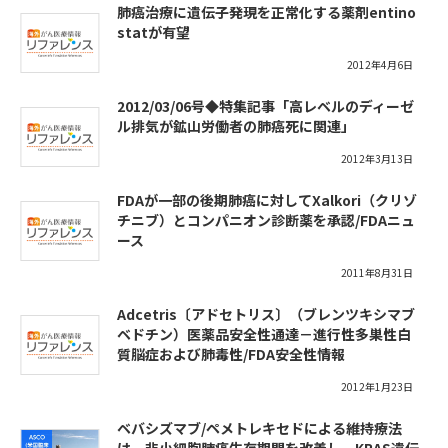
肺癌治療に遺伝子発現を正常化する薬剤entino
statが有望
2012年4月6日
2012/03/06号◆特集記事「高レベルのディーゼ
ル排気が鉱山労働者の肺癌死に関連」
2012年3月13日
FDAが一部の後期肺癌に対してXalkori（クリゾ
チニブ）とコンパニオン診断薬を承認/FDAニュ
ース
2011年8月31日
Adcetris〔アドセトリス〕（ブレンツキシマブ
ベドチン）医薬品安全性通達－進行性多巣性白
質脳症および肺毒性/FDA安全性情報
2012年1月23日
ベバシズマブ/ペメトレキセドによる維持療法