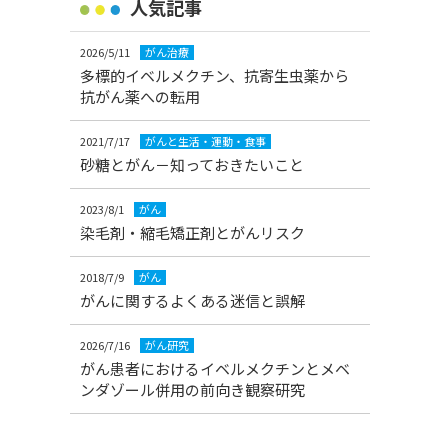
人気記事
2026/5/11
がん治療
多標的イベルメクチン、抗寄生虫薬から
抗がん薬への転用
2021/7/17
がんと生活・運動・食事
砂糖とがん－知っておきたいこと
2023/8/1
がん
染毛剤・縮毛矯正剤とがんリスク
2018/7/9
がん
がんに関するよくある迷信と誤解
2026/7/16
がん研究
がん患者におけるイベルメクチンとメベ
ンダゾール併用の前向き観察研究