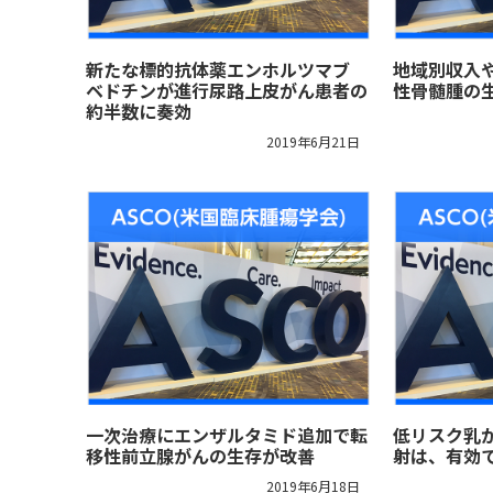
新たな標的抗体薬エンホルツマブ
地域別収入
ベドチンが進行尿路上皮がん患者の
性骨髄腫の
約半数に奏効
2019年6月21日
一次治療にエンザルタミド追加で転
低リスク乳
移性前立腺がんの生存が改善
射は、有効
2019年6月18日