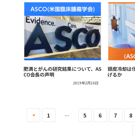
肥満とがんの研究結果について、AS
頭皮冷却は
CO会長の声明
げるか
2019年2月16日
«
1
5
6
7
8
…