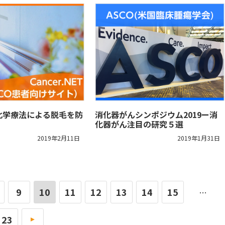
化学療法による脱毛を防
消化器がんシンポジウム2019ー消
化器がん注目の研究５選
2019年2月11日
2019年1月31日
9
10
11
12
13
14
15
…
23
»