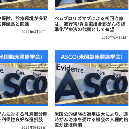
や保険、診療環境が多発
ペムブロリズマブによる初回治療
生存延長と関連
は、進行胃/胃食道接合部がんの標
準化学療法の代替として有望
2019年6月20日
2019年6月18日
がんに対する乳房部分照
米国公的保険の適用拡大により、適
で利便性良好な選択肢
時がん治療を受ける機会の人種的格
差がほぼ解消
2019年6月18日