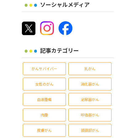
ソーシャルメディア
記事カテゴリー
がんサバイバー
乳がん
女性のがん
消化器がん
血液腫瘍
泌尿器がん
肉腫
呼吸器がん
皮膚がん
頭頸部がん