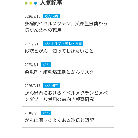
人気記事
2026/5/11
がん治療
多標的イベルメクチン、抗寄生虫薬から
抗がん薬への転用
2021/7/17
がんと生活・運動・食事
砂糖とがん－知っておきたいこと
2023/8/1
がん
染毛剤・縮毛矯正剤とがんリスク
2026/7/16
がん研究
がん患者におけるイベルメクチンとメベ
ンダゾール併用の前向き観察研究
2018/7/9
がん
がんに関するよくある迷信と誤解