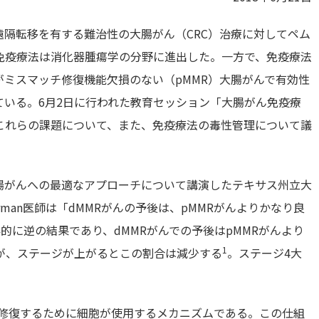
、遠隔転移を有する難治性の大腸がん（CRC）治療に対してペム
免疫療法は消化器腫瘍学の分野に進出した。一方で、免疫療法
がミスマッチ修復機能欠損のない（pMMR）大腸がんで有効性
ている。6月2日に行われた教育セッション「大腸がん免疫療
これらの課題について、また、免疫療法の毒性管理について議
腸がんへの最適なアプローチについて講演したテキサス州立大
Overman医師は「dMMRがんの予後は、pMMRがんよりかなり良
的に逆の結果であり、dMMRがんでの予後はpMMRがんより
1
るが、ステージが上がるとこの割合は減少する
。ステージ4大
を修復するために細胞が使用するメカニズムである。この仕組