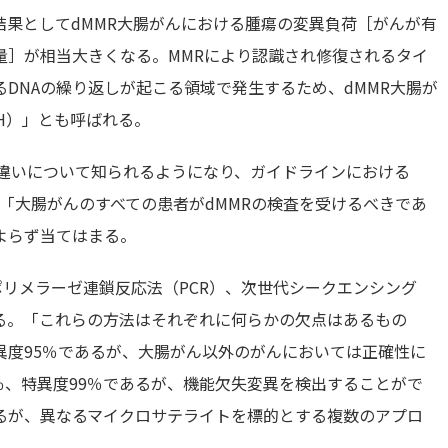
果としてdMMR大腸がんにおける腫瘍の変異負荷［がんが有
量］が相当大きくなる。MMRにより認識され修復されるタイ
るDNAの繰り返しが起こる領域で発生するため、dMMR大腸が
H）」とも呼ばれる。
の違いについて知られるようになり、ガイドラインにおける
師は「大腸がんのすべての患者がdMMRの検査を受けるべきであ
よらず当てはまる。
ポリメラーゼ連鎖反応法（PCR）、次世代シークエンシング
る。「これらの方法はそれぞれに何らかの欠点はあるもの
特異度95％であるが、大腸がん以外のがんにおいては正確性に
2％、特異度99％であるが、機能欠失変異を検出することがで
るが、異なるマイクロサテライトを標的とする複数のアプロ
。