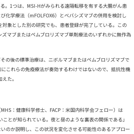
る。1つは、MSI-Hがみられる遠隔転移を有する大腸がん患
び化学療法（mFOLFOX6）とベバシズマブの併用を検討し
を対象とした別の研究でも、患者登録が完了している。この
ベバシズマブまたはペムブロリズマブ単剤療法のいずれかに無作為
およびその後の標準治療は、ニボルマブまたはペムブロリズマブで
者にこれらの免疫療法が奏効するわけではないので、抵抗性機
加えた。
）
e医師（MHS：健康科学修士、FACP：米国内科学会フェロー）は
がないことが知られている。夜と昼のような裏表の関係である」
しないのか説明し、この状況を変化させる可能性のあるアプロー