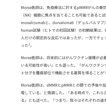
Morse医師は、免疫療法に対するpMMRがんの
（NK）細胞に焦点を当てることも可能であると述
monalizumabと、durvalumab（デュルバル
human試験（ヒトでの初回試験）の初期結果は、6月3
人だけの限定的な反応ではあったが、一方でチェ
2
った
。
Morse医師は、将来的にはがんワクチン接種が
いる可能性が高い」とも語った。「がんワクチン
ト分子を腫瘍部位で機能させる基質を得ることが
Morse医師は、dMMRとpMMRとの間での予
唆している、と強調した。「ある時点で、これら
る」とも述べた。「つまり、我々はそれぞれの道を