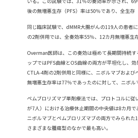
いる。この試験では、31％の奏効率が示され、69
後の無増悪生存（PFS）率は50％であり、全生存
同じ臨床試験で、dMMR大腸がんの119人の患
の2剤併用では、全奏効率55％、12カ月無増悪生
Overman医師は、この奏効は極めて長期間持
ップではPFS曲線とOS曲線の両方が平坦化し、効
CTLA-4剤の2剤併用と同様に、ニボルマブおよ
無増悪生存率は77％であったのに対して、ニボル
ペムブロリズマブ単剤療法では、プロトコルに従い
が7人）における治療休止期間の中央値は8カ月であ
ニボルマブとペムブロリズマブの両方でみられた
さまざまな腫瘍型のなかで最も高い。