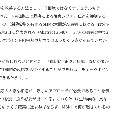
奏効を改善する方法として、T細胞ではなくナチュラルキラー
べた。NK細胞上で腫瘍による阻害シグナル伝達を抑制する
マブ）の、遠隔転移を有するpMMR大腸がん患者におけるFirst-in-
日に発表される（Abstract 3540）。37人の患者の中で3
ックポイント阻害剤単剤群ではまったく反応が期待できなか
必要かもしれないと述べた。「適切にT細胞が反応しない患者が
でT細胞の反応を活性化することができれば、チェックポイン
できるだろう」。
後や反応の大きな相違が、新しいアプローチが必要であることを示
2つを別に扱う必要が出てくる。これら2つは生物学的に異な
ゆっくり確実に進まねばならず、MSI-Hで何が起きているの