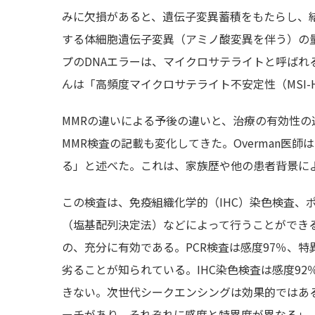
みに欠損があると、遺伝子変異蓄積をもたらし、結
する体細胞遺伝子変異（アミノ酸変異を伴う）の
プのDNAエラーは、マイクロサテライトと呼ばれ
んは「高頻度マイクロサテライト不安定性（MSI-
MMRの違いによる予後の違いと、治療の有効性
MMR検査の記載も変化してきた。Overman医
る」と述べた。これは、家族歴や他の患者背景に
この検査は、免疫組織化学的（IHC）染色検査、
（塩基配列決定法）などによって行うことができ
の、充分に有効である。PCR検査は感度97％、
劣ることが知られている。IHC染色検査は感度9
きない。次世代シークエンシングは効果的ではあ
ーチがあり、それぞれに感度と特異度が異なる」