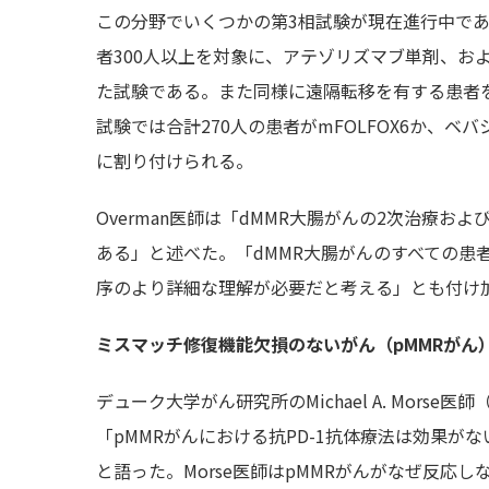
この分野でいくつかの第3相試験が現在進行中であ
者300人以上を対象に、アテゾリズマブ単剤、およ
た試験である。また同様に遠隔転移を有する患者
試験では合計270人の患者がmFOLFOX6か、
に割り付けられる。
Overman医師は「dMMR大腸がんの2次治療
ある」と述べた。「dMMR大腸がんのすべての患
序のより詳細な理解が必要だと考える」とも付け
ミスマッチ修復機能欠損のないがん（pMMRがん
デューク大学がん研究所のMichael A. Mors
「pMMRがんにおける抗PD-1抗体療法は効果
と語った。Morse医師はpMMRがんがなぜ反応