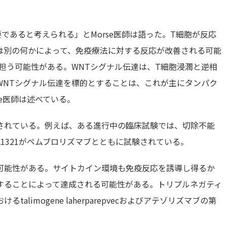
であると考えられる」とMorse医師は語った。T細胞が反応
は別の何かによって、免疫療法に対する反応が改善される可能
担う可能性がある。WNTシグナル伝達は、T細胞浸潤と逆相
WNTシグナル伝達を標的とすることは、これが主にタンパク
e医師は述べている。
されている。例えば、ある進行中の臨床試験では、切除不能
GX1321がペムブロリズマブとともに試験されている。
可能性がある。サイトカイン環境も免疫反応を誘導し得るか
することによって達成される可能性がある。トリプルネガティ
limogene laherparepvecおよびアテゾリズマブの第