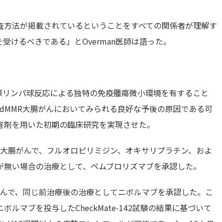
査方法が掲載されているということをすべての関係者が理解す
受けるべきである」とOverman医師は語った。
様リンパ球反応による独特の免疫腫瘍微小環境を有すること
dMMR大腸がんにおいてみられる良好な予後の原因である可
害剤を用いた初期の臨床研究を実現させた。
MMR大腸がんで、フルオロピリミジン、オキサリプラチン、およ
が無い場合の治療として、ペムブロリズマブを承認した。
大腸がんで、同じ前治療後の治療としてニボルマブを承認した。こ
ルマブを投与したCheckMate-142試験の結果に基づいて