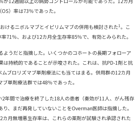
％が12週間以上の病勢コントロールが可能であった。12カ月
（OS）率は73％であった。
1
者におけるニボルマブとイピリムマブの併用も検討された
。こ
存率71％、および12カ月全生存率85％で、有効とみられた。
続するようだと指摘した。いくつかのコホートの長期フォローア
果は持続的であることが示唆された。これは、抗PD-1剤と抗
びペムブロリズマブ単剤療法にも当てはまる。併用群の12カ月
マブ単剤療法群では48％であった。
2年間で治療を終了した18人の患者（奏効が11人、がん残存
り、まだ再発していないことをOverman医師は指摘した。
12カ月無増悪生存率は、これらの薬剤が試験され承認された