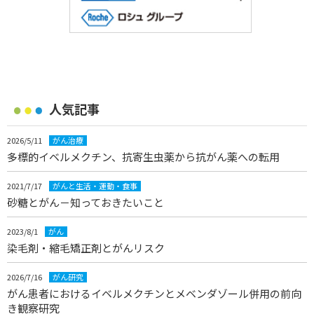
人気記事
2026/5/11
がん治療
多標的イベルメクチン、抗寄生虫薬から抗がん薬への転用
2021/7/17
がんと生活・運動・食事
砂糖とがん－知っておきたいこと
2023/8/1
がん
染毛剤・縮毛矯正剤とがんリスク
2026/7/16
がん研究
がん患者におけるイベルメクチンとメベンダゾール併用の前向
き観察研究