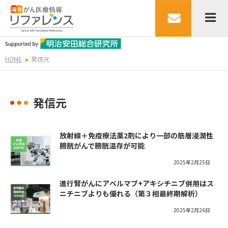
HOME
発信元
発信元
放射線＋免疫療法薬2剤により一部の筋層浸潤性
膀胱がんで膀胱温存が可能
2025年2月25日
進行腎がんにアベルマブ+アキシチニブ併用はス
ニチニブよりも優れる（第３相最終期解析）
2025年2月26日