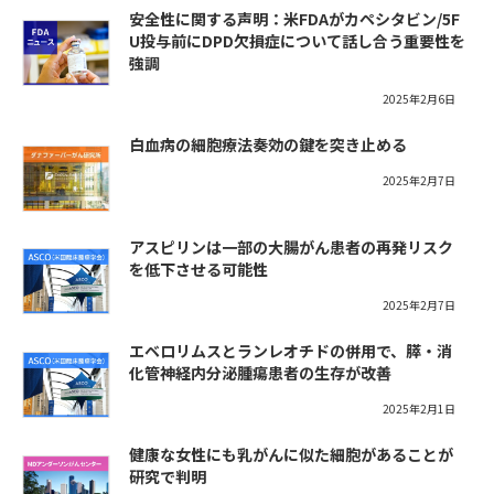
安全性に関する声明：米FDAがカペシタビン/5F
U投与前にDPD欠損症について話し合う重要性を
強調
2025年2月6日
白血病の細胞療法奏効の鍵を突き止める
2025年2月7日
アスピリンは一部の大腸がん患者の再発リスク
を低下させる可能性
2025年2月7日
エベロリムスとランレオチドの併用で、膵・消
化管神経内分泌腫瘍患者の生存が改善
2025年2月1日
健康な女性にも乳がんに似た細胞があることが
研究で判明