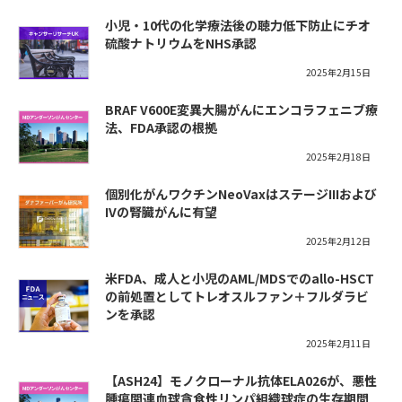
小児・10代の化学療法後の聴力低下防止にチオ
硫酸ナトリウムをNHS承認
2025年2月15日
BRAF V600E変異大腸がんにエンコラフェニブ療
法、FDA承認の根拠
2025年2月18日
個別化がんワクチンNeoVaxはステージIIIおよび
IVの腎臓がんに有望
2025年2月12日
米FDA、成人と小児のAML/MDSでのallo-HSCT
の前処置としてトレオスルファン＋フルダラビ
ンを承認
2025年2月11日
【ASH24】モノクローナル抗体ELA026が、悪性
腫瘍関連血球貪食性リンパ組織球症の生存期間