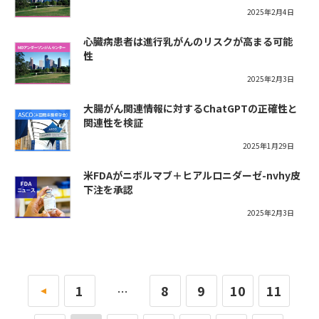
2025年2月4日
心臓病患者は進行乳がんのリスクが高まる可能
性
2025年2月3日
大腸がん関連情報に対するChatGPTの正確性と
関連性を検証
2025年1月29日
米FDAがニボルマブ＋ヒアルロニダーゼ-nvhy皮
下注を承認
2025年2月3日
«
1
8
9
10
11
…