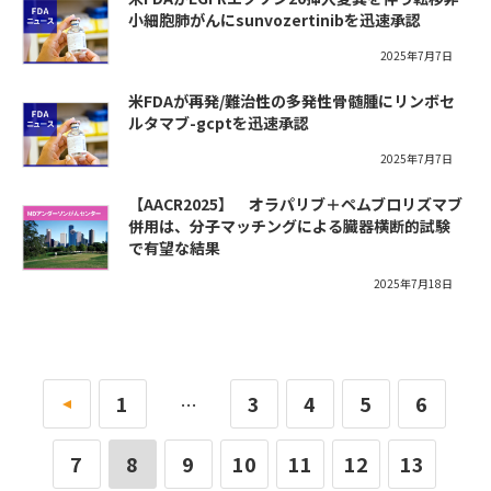
小細胞肺がんにsunvozertinibを迅速承認
2025年7月7日
米FDAが再発/難治性の多発性骨髄腫にリンボセ
ルタマブ-gcptを迅速承認
2025年7月7日
【AACR2025】 オラパリブ＋ペムブロリズマブ
併用は、分子マッチングによる臓器横断的試験
で有望な結果
2025年7月18日
«
1
3
4
5
6
…
7
8
9
10
11
12
13