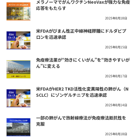
メラノーマでがんワクチンNeoVaxが強力な免疫
応答をもたらす
2025年8月18日
米FDAがびまん性正中線神経膠腫にドルダビプ
ロンを迅速承認
2025年8月15日
免疫療法薬が“効きにくいがん”を“効きやすいが
ん”に変える
2025年8月17日
米FDAがHER2 TKD活性化変異陽性の肺がん（N
SCLC）にゾンゲルチニブを迅速承認
2025年8月14日
一部の肺がんで放射線療法が免疫療法抵抗性を
克服
2025年8月18日