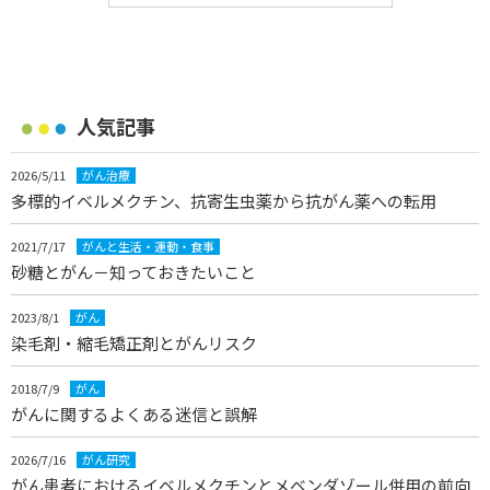
人気記事
2026/5/11
がん治療
多標的イベルメクチン、抗寄生虫薬から抗がん薬への転用
2021/7/17
がんと生活・運動・食事
砂糖とがん－知っておきたいこと
2023/8/1
がん
染毛剤・縮毛矯正剤とがんリスク
2018/7/9
がん
がんに関するよくある迷信と誤解
2026/7/16
がん研究
がん患者におけるイベルメクチンとメベンダゾール併用の前向