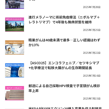
2025年7月28日
進行メラノーマに術前免疫療法（ニボルマブ＋
レラトリマブ）で4年後も無病状態を維持
2025年7月25日
精巣がんは40歳未満で最多―正しい認識はわず
か13％
2025年7月22日
【ASCO25】エンコラフェニブ／セツキシマブ
+化学療法で転移大腸がんの生存期間延長
2025年7月16日
郵送による自己採取HPV検査で子宮頸がん検診
率上昇
2025年7月15日
米FDAがEGFRエクソン20挿入変異を伴う転移非