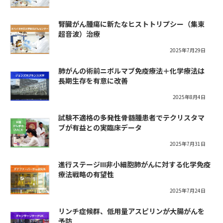
腎臓がん腫瘍に新たなヒストトリプシー（集束
超音波）治療
2025年7月29日
肺がんの術前ニボルマブ免疫療法＋化学療法は
長期生存を有意に改善
2025年8月4日
試験不適格の多発性骨髄腫患者でテクリスタマ
ブが有益との実臨床データ
2025年7月31日
進行ステージIII非小細胞肺がんに対する化学免疫
療法戦略の有望性
2025年7月24日
リンチ症候群、低用量アスピリンが大腸がんを
予防