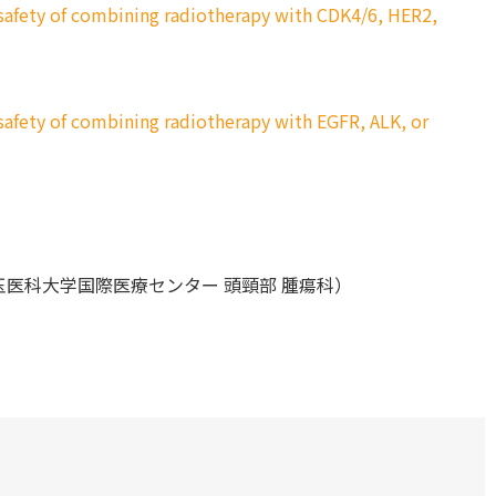
afety of combining radiotherapy with CDK4/6, HER2,
fety of combining radiotherapy with EGFR, ALK, or
医科大学国際医療センター 頭頸部 腫瘍科）