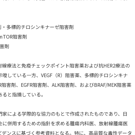
害剤・多標的チロシンキナーゼ阻害剤
・mTOR阻害剤
阻害剤
線療法と免疫チェックポイント阻害薬および抗HER2療法の
唆している一方、VEGF（R）阻害薬、多標的チロシンキナ
R阻害剤、EGFR阻害剤、ALK阻害剤、およびBRAF/MEK阻害薬
あると指摘している。
的専門家による学際的な協力のもとで作成されたものであり、日
全に併用するための指針を求める腫瘍内科医、放射線腫瘍医
ビデンスに基づく参考資料となる。特に、高品質な毒性データ