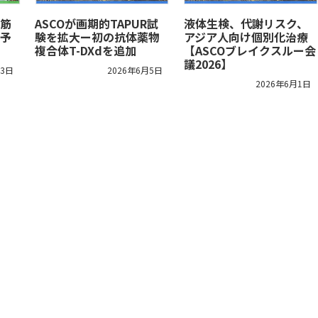
筋
ASCOが画期的TAPUR試
液体生検、代謝リスク、
予
験を拡大ー初の抗体薬物
アジア人向け個別化治療
複合体T-DXdを追加
【ASCOブレイクスルー会
議2026】
13日
2026年6月5日
2026年6月1日