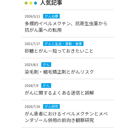
人気記事
2026/5/11
がん治療
多標的イベルメクチン、抗寄生虫薬から
抗がん薬への転用
2021/7/17
がんと生活・運動・食事
砂糖とがん－知っておきたいこと
2023/8/1
がん
染毛剤・縮毛矯正剤とがんリスク
2018/7/9
がん
がんに関するよくある迷信と誤解
2026/7/16
がん研究
がん患者におけるイベルメクチンとメベ
ンダゾール併用の前向き観察研究