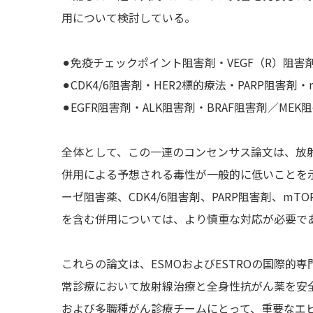
用について検討している。
⚫︎免疫チェックポイント阻害剤・VEGF（R）阻
⚫︎CDK4/6阻害剤・HER2標的療法・PARP阻害剤
⚫︎EGFR阻害剤・ALK阻害剤・BRAF阻害剤／MEK
全体として、この一連のコンセンサス論文は、放射
併用による予想される毒性が一般的に低いことを示
ーゼ阻害薬、CDK4/6阻害剤、PARP阻害剤、mTO
を含む併用については、より慎重な対応が必要で
これらの論文は、ESMOおよびESTROの国際
常診療において放射線治療と全身性抗がん薬を安
および多職種がん診療チームにとって、重要なエ