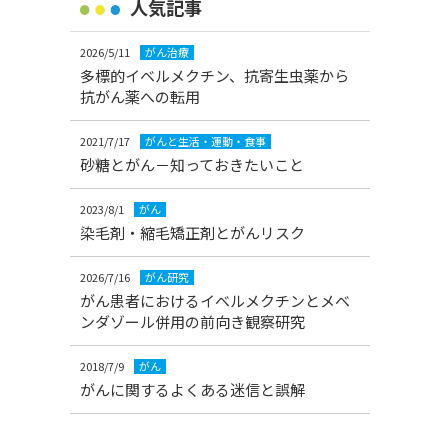
人気記事
2026/5/11
がん治療
多標的イベルメクチン、抗寄生虫薬から
抗がん薬への転用
2021/7/17
がんと生活・運動・食事
砂糖とがん－知っておきたいこと
2023/8/1
がん
染毛剤・縮毛矯正剤とがんリスク
2026/7/16
がん研究
がん患者におけるイベルメクチンとメベ
ンダゾール併用の前向き観察研究
2018/7/9
がん
がんに関するよくある迷信と誤解