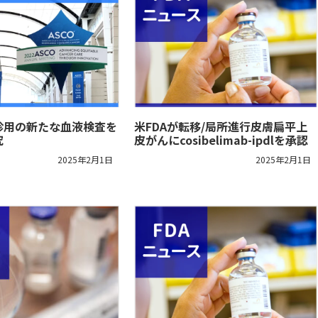
診用の新たな血液検査を
米FDAが転移/局所進行皮膚扁平上
究
皮がんにcosibelimab-ipdlを承認
2025年2月1日
2025年2月1日