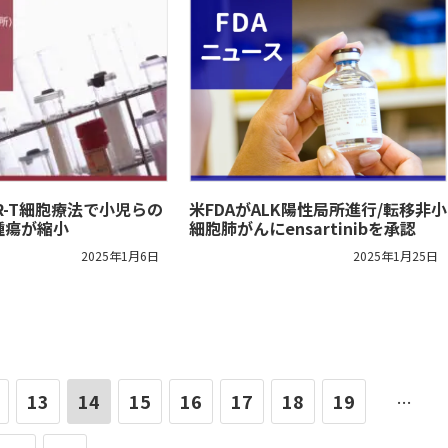
R-T細胞療法で小児らの
米FDAがALK陽性局所進行/転移非小
腫瘍が縮小
細胞肺がんにensartinibを承認
2025年1月6日
2025年1月25日
13
14
15
16
17
18
19
…