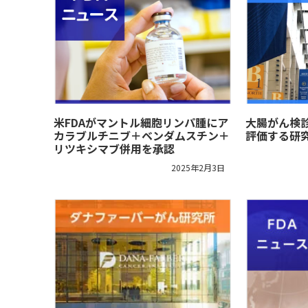
米FDAがマントル細胞リンパ腫にア
大腸がん検
カラブルチニブ＋ベンダムスチン＋
評価する研
リツキシマブ併用を承認
2025年2月3日