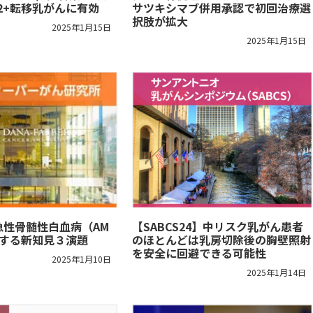
R2+転移乳がんに有効
サツキシマブ併用承認で初回治療選
択肢が拡大
2025年1月15日
2025年1月15日
急性骨髄性白血病（AM
【SABCS24】中リスク乳がん患者
関する新知見３演題
のほとんどは乳房切除後の胸壁照射
を安全に回避できる可能性
2025年1月10日
2025年1月14日