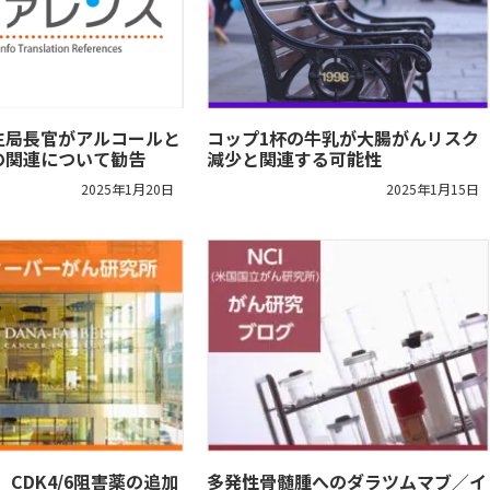
生局長官がアルコールと
コップ1杯の牛乳が大腸がんリスク
の関連について勧告
減少と関連する可能性
2025年1月20日
2025年1月15日
4】CDK4/6阻害薬の追加
多発性骨髄腫へのダラツムマブ／イ