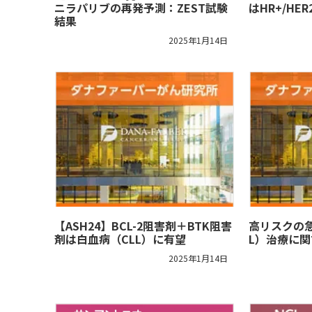
ニラパリブの再発予測：ZEST試験
はHR+/HE
結果
2025年1月14日
【ASH24】BCL-2阻害剤＋BTK阻害
高リスクの
剤は白血病（CLL）に有望
L）治療に
2025年1月14日