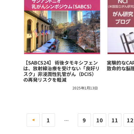
【SABCS24】 術後タモキシフェン
実験的なCA
は、放射線治療を受けない「良好リ
致命的な脳
スク」非浸潤性乳管がん（DCIS）
の再発リスクを軽減
2025年1月13日
«
1
9
10
11
12
…