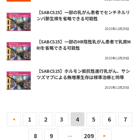
【SABCS25】一部の乳がん患者でセンチネルリ
ンパ節生検を省略できる可能性
2025年12月29日
【SABCS25】一部のHR陰性乳がん患者で乳房M
RIを省略できる可能性
2025年12月29日
【SABCS25】ホルモン抵抗性進行乳がん、サシ
ツズマブによる無増悪生存は標準治療と同等
2025年12月20日
«
1
2
3
4
5
6
7
8
9
209
»
…