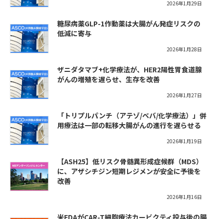
2026年1月29日
糖尿病薬GLP-1作動薬は大腸がん発症リスクの
低減に寄与
2026年1月28日
ザニダタマブ+化学療法が、HER2陽性胃食道腺
がんの増殖を遅らせ、生存を改善
2026年1月27日
「トリプルパンチ（アテゾ/ベバ/化学療法）」併
用療法は一部の転移大腸がんの進行を遅らせる
2026年1月19日
【ASH25】低リスク骨髄異形成症候群（MDS）
に、アザシチジン短期レジメンが安全に予後を
改善
2026年1月16日
米FDAがCAR-T細胞療法カービクティ投与後の腸