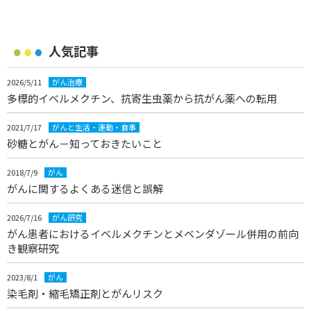
人気記事
2026/5/11
がん治療
多標的イベルメクチン、抗寄生虫薬から抗がん薬への転用
2021/7/17
がんと生活・運動・食事
砂糖とがん－知っておきたいこと
2018/7/9
がん
がんに関するよくある迷信と誤解
2026/7/16
がん研究
がん患者におけるイベルメクチンとメベンダゾール併用の前向
き観察研究
2023/8/1
がん
染毛剤・縮毛矯正剤とがんリスク