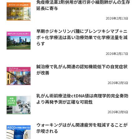
免疫療法薬2剤併用が進行非小細胞肺がんの生存
延長に寄与
2026年2月13日
早期ホジキンリンパ腫にブレンツキシマブ＋ニ
ボ＋化学療法は高い治療効果で化学療法量を減
らす
2026年2月17日
鍼治療で乳がん関連の認知機能低下の自覚症状
が改善
2026年2月5日
乳がん術前療法後ctDNA値は病理学的完全奏効
より再発予測が正確な可能性
2026年2月9日
ウォーキングはがん関連疲労を軽減することが
示唆される