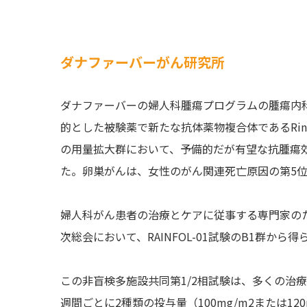
ダナファーバーがん研究所
ダナファーバーの婦人科腫瘍プログラムの腫瘍内
的とした被験薬で新たな抗体薬物複合体であるRinatab
の用量拡大群において、予備的だが有望な抗腫瘍効
た。卵巣がんは、女性のがん関連死亡原因の第5
婦人科がん患者の治療とケアに従事する専門家の
次総会において、RAINFOL-01試験のB1群か
この非盲検多施設共同第1/2相試験は、多くの治療を
週間ごとに2種類の投与量（100mg/m2または120