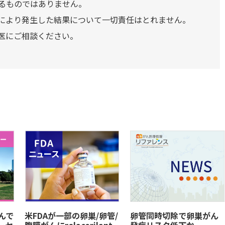
るものではありません。
により発生した結果について一切責任はとれません。
医にご相談ください。
がんで
米FDAが一部の卵巣/卵管/
卵管同時切除で卵巣がん