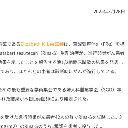
2025年3月28日
科医である
Elizabeth K. Lee医師
は、葉酸受容体α（FRα）を標
art sesutecan（Rina-S）単剤治療が、進行卵巣がん患者
果を示したことを報告する第1/2相臨床試験の結果を発表し
位であり、ほとんどの患者は診断時にがんが進行している。
ための最も重要な学術集会である婦人科腫瘍学会（SGO）年
ら得られた結果が本日Lee医師により発表された。
受けた進行卵巣がん患者42人の群でRina-Sを試験した。3
mg/m2）のRina-Sのうち1種類を患者に投与した。