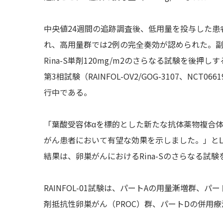
中央値24週間の追跡調査後、低用量を投与した患者
れ、高用量群では2例の完全奏効が認められた。
Rina-S単剤120mg/m2のさらなる試験を後押し
第3相試験（RAINFOL-OV2/GOG-3107、N
行中である。
「葉酸受容体αを標的とした新たな抗体薬物複合体で
がん患者において有望な効果を示しました。」とL
結果は、卵巣がんにおけるRina-Sのさらなる試
RAINFOL-01試験は、パートAの用量漸増群、
剤抵抗性卵巣がん（PROC）群、パートDの併用