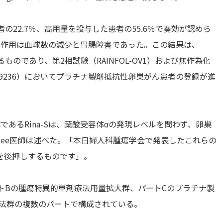
の22.7％、高用量を投与した患者の55.6％で奏効が認めら
副作用は血球数の減少と胃腸障害であった。この結果は、
するものであり、第2相試験（RAINFOL-OV1）および無作為化
CT06619236）においてプラチナ製剤抵抗性卵巣がん患者の登録が進
あるRina-Sは、葉酸受容体αの発現レベルを問わず、卵巣
ee医師は述べた。「本日婦人科腫瘍学会で発表したこれらの
験を後押しするものです」。
パートBの腫瘍特異的単剤療法用量拡大群、パートCのプラチナ製
療法群の複数のパートで構成されている。