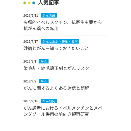
人気記事
2026/5/11
がん治療
多標的イベルメクチン、抗寄生虫薬から
抗がん薬への転用
2021/7/17
がんと生活・運動・食事
砂糖とがん－知っておきたいこと
2023/8/1
がん
染毛剤・縮毛矯正剤とがんリスク
2018/7/9
がん
がんに関するよくある迷信と誤解
2026/7/16
がん研究
がん患者におけるイベルメクチンとメベ
ンダゾール併用の前向き観察研究