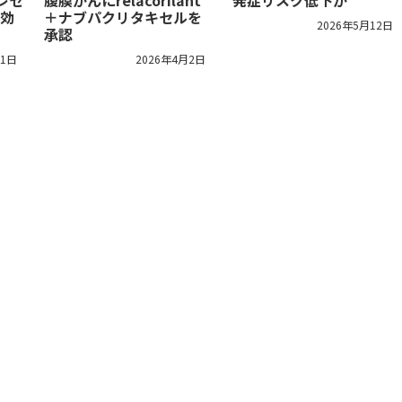
レセ
腹膜がんにrelacorilant
発症リスク低下か
効
＋ナブパクリタキセルを
2026年5月12日
承認
21日
2026年4月2日