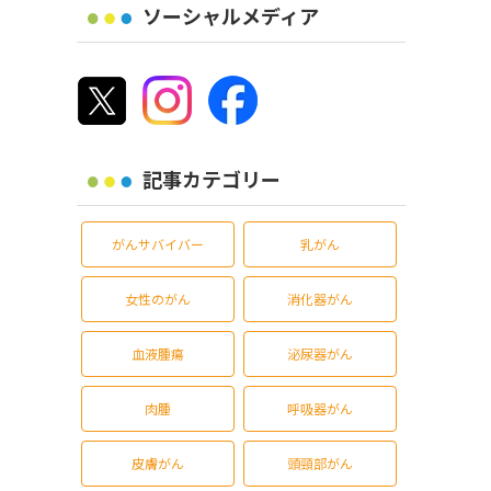
ソーシャルメディア
記事カテゴリー
がんサバイバー
乳がん
女性のがん
消化器がん
血液腫瘍
泌尿器がん
肉腫
呼吸器がん
皮膚がん
頭頸部がん