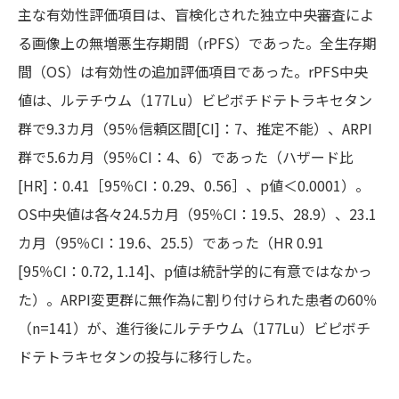
主な有効性評価項目は、盲検化された独立中央審査によ
る画像上の無増悪生存期間（rPFS）であった。全生存期
間（OS）は有効性の追加評価項目であった。rPFS中央
値は、ルテチウム（177Lu）ビピボチドテトラキセタン
群で9.3カ月（95％信頼区間[CI]：7、推定不能）、ARPI
群で5.6カ月（95％CI：4、6）であった（ハザード比
[HR]：0.41［95％CI：0.29、0.56］、p値＜0.0001）。
OS中央値は各々24.5カ月（95％CI：19.5、28.9）、23.1
カ月（95％CI：19.6、25.5）であった（HR 0.91
[95％CI：0.72, 1.14]、p値は統計学的に有意ではなかっ
た）。ARPI変更群に無作為に割り付けられた患者の60％
（n=141）が、進行後にルテチウム（177Lu）ビピボチ
ドテトラキセタンの投与に移行した。