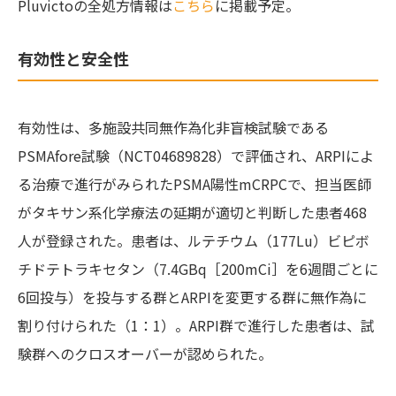
Pluvictoの全処方情報は
こちら
に掲載予定。
有効性と安全性
有効性は、多施設共同無作為化非盲検試験である
PSMAfore試験（NCT04689828）で評価され、ARPIによ
る治療で進行がみられたPSMA陽性mCRPCで、担当医師
がタキサン系化学療法の延期が適切と判断した患者468
人が登録された。患者は、ルテチウム（177Lu）ビピボ
チドテトラキセタン（7.4GBq［200mCi］を6週間ごとに
6回投与）を投与する群とARPIを変更する群に無作為に
割り付けられた（1：1）。ARPI群で進行した患者は、試
験群へのクロスオーバーが認められた。