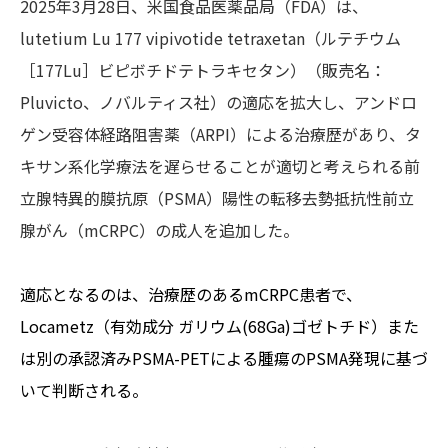
2025年3月28日、米国食品医薬品局（FDA）は、
lutetium Lu 177 vipivotide tetraxetan（ルテチウム
［177Lu］ビピボチドテトラキセタン）（販売名：
Pluvicto、ノバルティス社）の適応を拡大し、アンドロ
ゲン受容体経路阻害薬（ARPI）による治療歴があり、タ
キサン系化学療法を遅らせることが適切と考えられる前
立腺特異的膜抗原（PSMA）陽性の転移去勢抵抗性前立
腺がん（mCRPC）の成人を追加した。
適応となるのは、治療歴のあるmCRPC患者で、
Locametz（有効成分 ガリウム(68Ga)ゴゼトチド）また
は別の承認済みPSMA-PETによる腫瘍のPSMA発現に基づ
いて判断される。