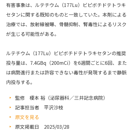
有害事象は、ルテチウム（177Lu）ビピボチドテトラキ
セタンに関する既知のものと一致していた。本剤による
治療では、放射線被曝、骨髄抑制、腎毒性によるリスク
が生じる可能性がある。
ルテチウム（177Lu）ビピボチドテトラキセタンの推奨
投与量は、7.4GBq（200mCi）を6週間ごとに6回、また
は病勢進行または許容できない毒性が発現するまで静脈
内投与する。
監修 榎本 裕（泌尿器科／三井記念病院）
記事担当者 平沢沙枝
原文を見る
原文掲載日 2025/03/28