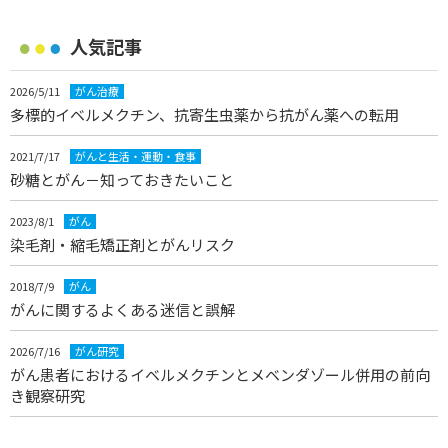
人気記事
2026/5/11
がん治療
多標的イベルメクチン、抗寄生虫薬から抗がん薬への転用
2021/7/17
がんと生活・運動・食事
砂糖とがん－知っておきたいこと
2023/8/1
がん
染毛剤・縮毛矯正剤とがんリスク
2018/7/9
がん
がんに関するよくある迷信と誤解
2026/7/16
がん研究
がん患者におけるイベルメクチンとメベンダゾール併用の前向
き観察研究