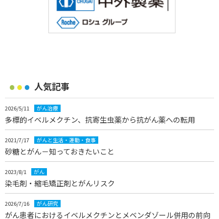
人気記事
2026/5/11
がん治療
多標的イベルメクチン、抗寄生虫薬から抗がん薬への転用
2021/7/17
がんと生活・運動・食事
砂糖とがん－知っておきたいこと
2023/8/1
がん
染毛剤・縮毛矯正剤とがんリスク
2026/7/16
がん研究
がん患者におけるイベルメクチンとメベンダゾール併用の前向