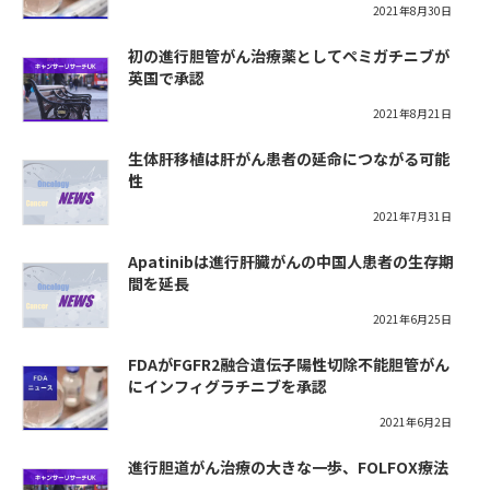
2021年8月30日
初の進行胆管がん治療薬としてペミガチニブが
英国で承認
2021年8月21日
生体肝移植は肝がん患者の延命につながる可能
性
2021年7月31日
Apatinibは進行肝臓がんの中国人患者の生存期
間を延長
2021年6月25日
FDAがFGFR2融合遺伝子陽性切除不能胆管がん
にインフィグラチニブを承認
2021年6月2日
進行胆道がん治療の大きな一歩、FOLFOX療法