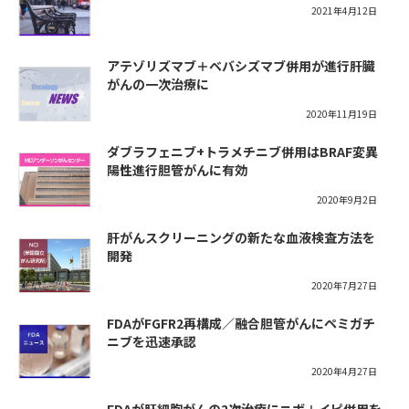
2021年4月12日
アテゾリズマブ＋ベバシズマブ併用が進行肝臓
がんの一次治療に
2020年11月19日
ダブラフェニブ+トラメチニブ併用はBRAF変異
陽性進行胆管がんに有効
2020年9月2日
肝がんスクリーニングの新たな血液検査方法を
開発
2020年7月27日
FDAがFGFR2再構成／融合胆管がんにペミガチ
ニブを迅速承認
2020年4月27日