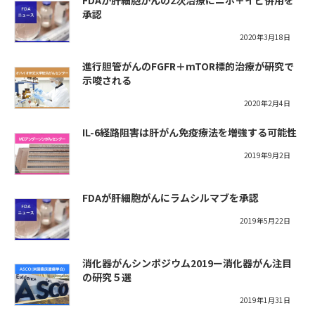
FDAが肝細胞がんの2次治療にニボ＋イピ併用を
承認
2020年3月18日
進行胆管がんのFGFR＋mTOR標的治療が研究で
示唆される
2020年2月4日
IL-6経路阻害は肝がん免疫療法を増強する可能性
2019年9月2日
FDAが肝細胞がんにラムシルマブを承認
2019年5月22日
消化器がんシンポジウム2019ー消化器がん注目
の研究５選
2019年1月31日