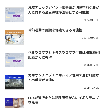
免疫チェックポイント阻害薬が切除不能な肝が
んに対する最良の標準治療となる可能性
2022年1月6日
術前運動で肝臓を保護できる可能性
2021年9月30日
ペルツズマブとトラスツズマブ併用はHER2陽性
胆道がんに有望
2021年9月8日
カボザンチニブ＋ニボルマブ併用で進行肝臓が
んの手術が可能に
2021年9月1日
FDAが進行または転移胆管がんにイボシデニブ
を承認