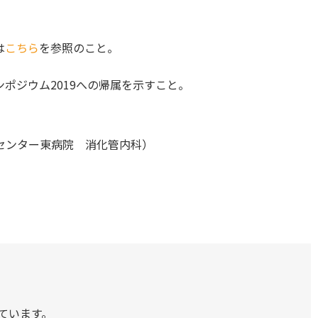
は
こちら
を参照のこと。
ポジウム2019への帰属を示すこと。
センター東病院 消化管内科）
ています。