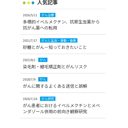
人気記事
2026/5/11
がん治療
多標的イベルメクチン、抗寄生虫薬から
抗がん薬への転用
2021/7/17
がんと生活・運動・食事
砂糖とがん－知っておきたいこと
2023/8/1
がん
染毛剤・縮毛矯正剤とがんリスク
2018/7/9
がん
がんに関するよくある迷信と誤解
2026/7/16
がん研究
がん患者におけるイベルメクチンとメベ
ンダゾール併用の前向き観察研究