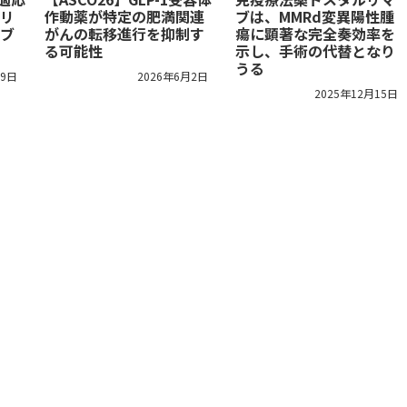
リ
作動薬が特定の肥満関連
ブは、MMRd変異陽性腫
ブ
がんの転移進行を抑制す
瘍に顕著な完全奏効率を
る可能性
示し、手術の代替となり
うる
19日
2026年6月2日
2025年12月15日