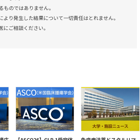
るものではありません。
により発生した結果について一切責任はとれません。
医にご相談ください。
法適応
【ASCO26】GLP-1受容体
免疫療法薬ドスタルリマ