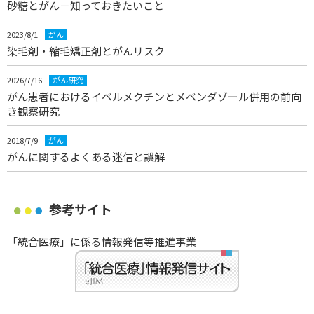
砂糖とがん－知っておきたいこと
2023/8/1
がん
染毛剤・縮毛矯正剤とがんリスク
2026/7/16
がん研究
がん患者におけるイベルメクチンとメベンダゾール併用の前向
き観察研究
2018/7/9
がん
がんに関するよくある迷信と誤解
参考サイト
「統合医療」に係る情報発信等推進事業