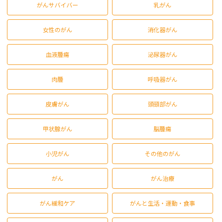
がんサバイバー
乳がん
女性のがん
消化器がん
血液腫瘍
泌尿器がん
肉腫
呼吸器がん
皮膚がん
頭頸部がん
甲状腺がん
脳腫瘍
小児がん
その他のがん
がん
がん治療
がん緩和ケア
がんと生活・運動・食事