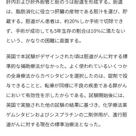
肝内および肝外胆管と胆のうは胆道を形成する。胆道
は、脂肪消化に役立つ肝臓の産物である胆汁を運び、貯
蔵する。胆道がん患者は、約20％しか手術で切除でき
ず、手術が成功しても5年生存の割合は10％に満たない
という、かなりの困難に直面する。
英国で本試験がデザインされた頃は胆道がんに対する標
準的な補助療法がなかった。よく使われているいくつか
の全身療法からカペシタビンを選択したのは、錠剤で投
与できることと、転帰が同様に不良の疾患である膵がん
において有効性を示したからである。試験開始後には、
英国で実施された他の試験の結果に基づき、化学療法薬
ゲムシタビンおよびシスプラチンの二剤併用が、進行胆
道がんに対する現在の標準治療法となった。