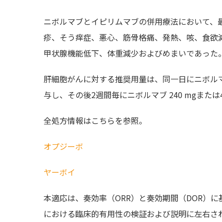
ニボルマブとイピリムマブの併用療法において、
疹、そう痒症、悪心、筋骨格痛、発熱、咳、食欲
甲状腺機能低下、体重減少およびめまいであった
肝細胞がんに対する推奨用量は、同一日にニボルマブ 1
与し、その後2週間毎にニボルマブ 240 mgまたは
全処方情報はこちらを参照。
オプジーボ
ヤーボイ
本適応は、奏効率（ORR）と奏効期間（DOR）
における臨床的有用性の検証および説明に左右さ