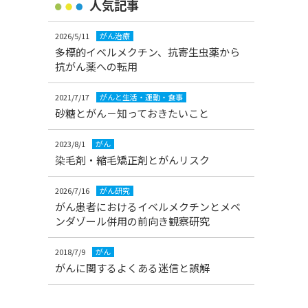
人気記事
2026/5/11
がん治療
多標的イベルメクチン、抗寄生虫薬から
抗がん薬への転用
2021/7/17
がんと生活・運動・食事
砂糖とがん－知っておきたいこと
2023/8/1
がん
染毛剤・縮毛矯正剤とがんリスク
2026/7/16
がん研究
がん患者におけるイベルメクチンとメベ
ンダゾール併用の前向き観察研究
2018/7/9
がん
がんに関するよくある迷信と誤解