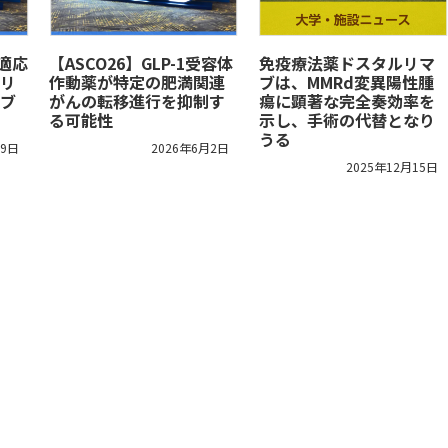
法適応
【ASCO26】GLP-1受容体
免疫療法薬ドスタルリマ
リ
作動薬が特定の肥満関連
ブは、MMRd変異陽性腫
ブ
がんの転移進行を抑制す
瘍に顕著な完全奏効率を
る可能性
示し、手術の代替となり
うる
19日
2026年6月2日
2025年12月15日