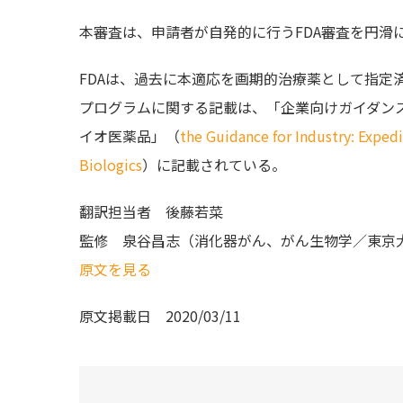
本審査は、申請者が自発的に行うFDA審査を円滑
FDAは、過去に本適応を画期的治療薬として指定
プログラムに関する記載は、「企業向けガイダン
イオ医薬品」（
the Guidance for Industry: Exped
Biologics
）に記載されている。
翻訳担当者
後藤若菜
監修
泉谷昌志（消化器がん、がん生物学／東京
原文を見る
原文掲載日
2020/03/11