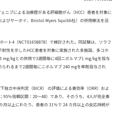
ソラフェニブによる治療歴がある肝細胞がん（HCC）患者を対象に
ボイ、Bristol-Myers Squibb社）の併用療法を迅
のコホート4（NCT01658878）で検討された。同試験は、ソラフ
不耐性を示したHCC患者を対象に実施された多施設、多コホ
mg/kgとの併用で3週間毎に4回ニボルマブ1 mg/kgを投与
れるまで2週間毎にニボルマブ 240 mgを単剤投与され
盲検下独立中央判定（BICR） の評価による奏効率（ORR）およ
人；95％信頼区間：20～48）であり、そのうち、4人が完全奏
.5 カ月以上にわたり、患者の 31％で 24 カ月以上の反応持続が