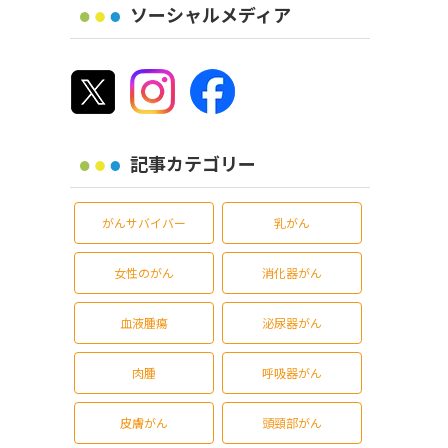
ソーシャルメディア
記事カテゴリー
がんサバイバー
乳がん
女性のがん
消化器がん
血液腫瘍
泌尿器がん
肉腫
呼吸器がん
皮膚がん
頭頸部がん