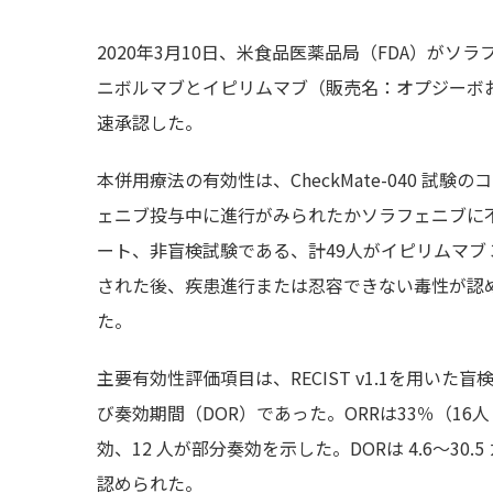
2020年3月10日、米食品医薬品局（FDA）が
ニボルマブとイピリムマブ（販売名：オプジーボおよびヤー
速承認した。
本併用療法の有効性は、CheckMate-040 試験
ェニブ投与中に進行がみられたかソラフェニブに
ート、非盲検試験である、計49人がイピリムマブ 3 
された後、疾患進行または忍容できない毒性が認めら
た。
主要有効性評価項目は、RECIST v1.1を用いた
び奏効期間（DOR）であった。ORRは33％（16
効、12 人が部分奏効を示した。DORは 4.6～30
認められた。