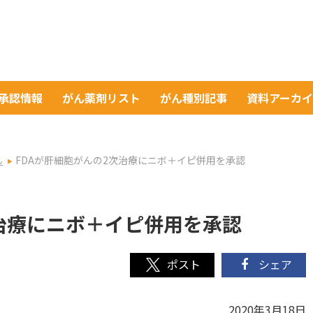
A承認情報
がん薬剤リスト
がん種別記事
資料アーカ
ん
FDAが肝細胞がんの2次治療にニボ＋イピ併用を承認
次治療にニボ＋イピ併用を承認
シェア
2020年3月18日