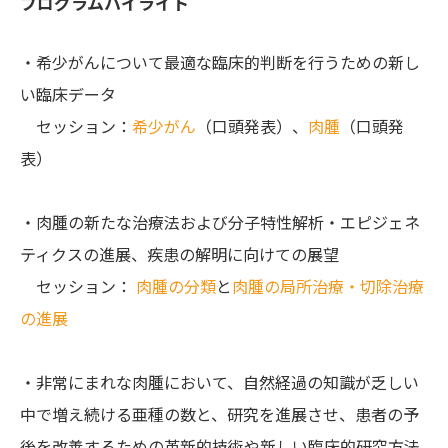
プログラムハイライト
・希少がんについて最適な臨床的判断を行うための新し
い臨床データ
セッション：
希少がん
（口頭発表）、
肉腫
（口頭発
表）
・肉腫の新たな治療法および分子特性解析・エピジェネ
ティクスの進展、疾患の解明に向けての展望
セッション：
肉腫の分類
と
肉腫の局所治療・切除治療
の進展
・非常にまれな肉腫において、自然経過の知識が乏しい
中で増え続ける亜種の数と、研究を進展させ、患者の予
後を改善するための革新的技術や新しい臨床的研究方法