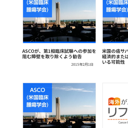
ASCOが、第1相臨床試験への参加を
米国の癌サ
阻む障壁を取り除くよう勧告
経済的また
いる可能性
2015年2月1日