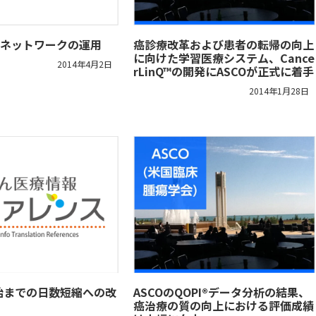
験ネットワークの運用
癌診療改革および患者の転帰の向上
に向けた学習医療システム、Cance
2014年4月2日
rLinQ™の開発にASCOが正式に着手
2014年1月28日
始までの日数短縮への改
ASCOのQOPI®データ分析の結果、
癌治療の質の向上における評価成績