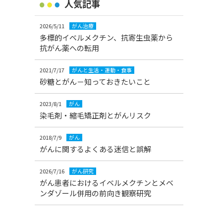
人気記事
2026/5/11
がん治療
多標的イベルメクチン、抗寄生虫薬から
抗がん薬への転用
2021/7/17
がんと生活・運動・食事
砂糖とがん－知っておきたいこと
2023/8/1
がん
染毛剤・縮毛矯正剤とがんリスク
2018/7/9
がん
がんに関するよくある迷信と誤解
2026/7/16
がん研究
がん患者におけるイベルメクチンとメベ
ンダゾール併用の前向き観察研究