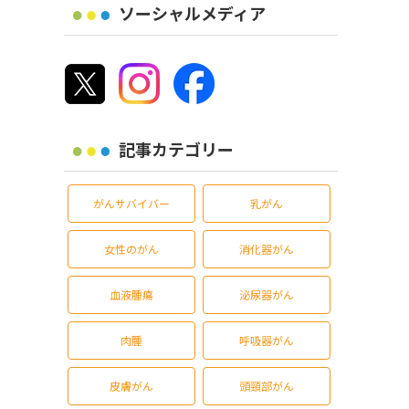
ソーシャルメディア
記事カテゴリー
がんサバイバー
乳がん
女性のがん
消化器がん
血液腫瘍
泌尿器がん
肉腫
呼吸器がん
皮膚がん
頭頸部がん