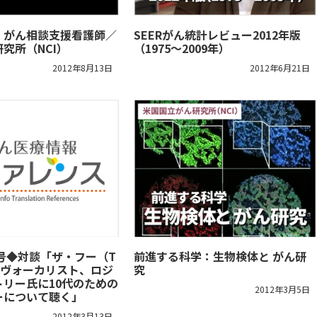
：がん相談支援看護師／
SEERがん統計レビュー2012年版
究所（NCI）
（1975～2009年）
2012年8月13日
2012年6月21日
/06号◆対談「ザ・フー（T
前進する科学：生物検体と がん研
）のヴォーカリスト、ロジ
究
トリー氏に10代のための
2012年3月5日
ーについて聴く」
2012年3月13日