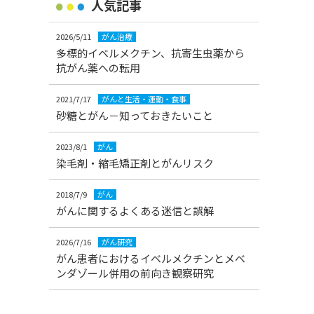
人気記事
2026/5/11
がん治療
多標的イベルメクチン、抗寄生虫薬から
抗がん薬への転用
2021/7/17
がんと生活・運動・食事
砂糖とがん－知っておきたいこと
2023/8/1
がん
染毛剤・縮毛矯正剤とがんリスク
2018/7/9
がん
がんに関するよくある迷信と誤解
2026/7/16
がん研究
がん患者におけるイベルメクチンとメベ
ンダゾール併用の前向き観察研究