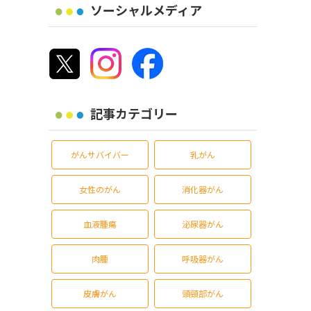
ソーシャルメディア
記事カテゴリー
がんサバイバー
乳がん
女性のがん
消化器がん
血液腫瘍
泌尿器がん
肉腫
呼吸器がん
皮膚がん
頭頸部がん