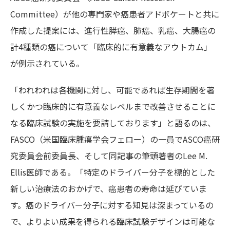
Committee）が他の専門家や癌患者アドボケートと共に
作成した提案には、進行性膵癌、肺癌、乳癌、大腸癌の
計4種類の癌について「臨床的に有意義なアウトカム」
が例示されている。
「われわれは各機関に対し、可能であれば生存期間を著
しくかつ臨床的に有意義なレベルまで改善させることに
なる臨床試験の実施を要請しております」と語るのは、
FASCO（米国臨床腫瘍学会フェロー）の一員でASCO癌研
究委員会前委員長、そして同記事の筆頭著者のLee M.
Ellis医師である。「特定のドライバー分子を標的とした
新しい治療法のおかげで、癌患者の寿命は延びていま
す。癌のドライバー分子に対する知見は深まっているの
で、よりよい成果を得られる臨床試験デザインは可能な