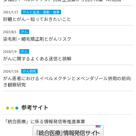
2021/7/17
がんと生活・運動・食事
砂糖とがん－知っておきたいこと
2023/8/1
がん
染毛剤・縮毛矯正剤とがんリスク
2018/7/9
がん
がんに関するよくある迷信と誤解
2026/7/16
がん研究
がん患者におけるイベルメクチンとメベンダゾール併用の前向
き観察研究
参考サイト
「統合医療」に係る情報発信等推進事業