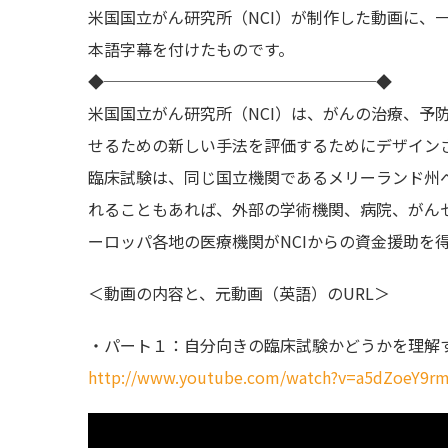
米国国立がん研究所（NCI）が制作した動画に、一
本語字幕を付けたものです。
◆─────────────────◆
米国国立がん研究所（NCI）は、がんの治療、予
せるための新しい手法を評価するためにデザインさ
臨床試験は、同じ国立機関であるメリーランド州ベ
れることもあれ­ば、外部の学術機関、病院、がん
ーロッパ各地の医療機関がNCIからの資金援助を
＜動画の内容と、元動画（英語）のURL＞
・パート１：自分向きの臨床試験かどうかを理解
http://www.youtube.com/watch?v=a5dZoeY9r