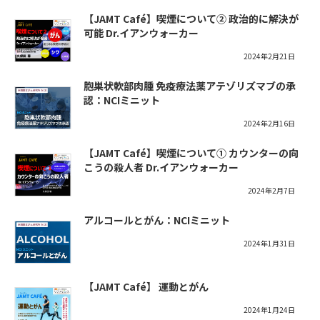
【JAMT Café】喫煙について② 政治的に解決が
可能 Dr.イアンウォーカー
2024年2月21日
胞巣状軟部肉腫 免疫療法薬アテゾリズマブの承
認：NCIミニット
2024年2月16日
【JAMT Café】喫煙について① カウンターの向
こうの殺人者 Dr.イアンウォーカー
2024年2月7日
アルコールとがん：NCIミニット
2024年1月31日
【JAMT Café】 運動とがん
2024年1月24日