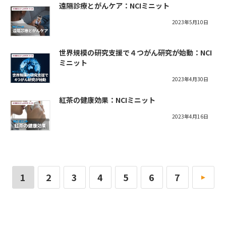
遠隔診療とがんケア：NCIミニット
2023年5月10日
世界規模の研究支援で４つがん研究が始動：NCI
ミニット
2023年4月30日
紅茶の健康効果：NCIミニット
2023年4月16日
1
2
3
4
5
6
7
»