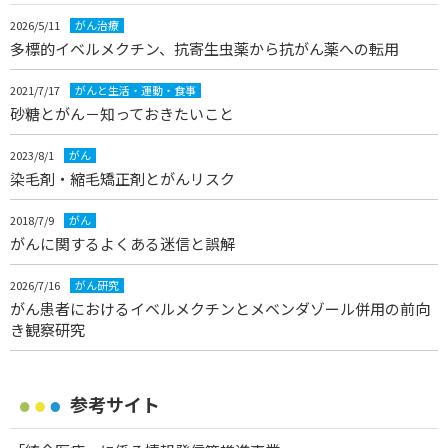
2026/5/11
がん治療
多標的イベルメクチン、抗寄生虫薬から抗がん薬への転用
2021/7/17
がんと生活・運動・食事
砂糖とがん－知っておきたいこと
2023/8/1
がん
染毛剤・縮毛矯正剤とがんリスク
2018/7/9
がん
がんに関するよくある迷信と誤解
2026/7/16
がん研究
がん患者におけるイベルメクチンとメベンダゾール併用の前向
き観察研究
参考サイト