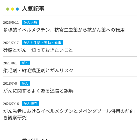
人気記事
2026/5/11
がん治療
多標的イベルメクチン、抗寄生虫薬から抗がん薬への転用
2021/7/17
がんと生活・運動・食事
砂糖とがん－知っておきたいこと
2023/8/1
がん
染毛剤・縮毛矯正剤とがんリスク
2018/7/9
がん
がんに関するよくある迷信と誤解
2026/7/16
がん研究
がん患者におけるイベルメクチンとメベンダゾール併用の前向
き観察研究