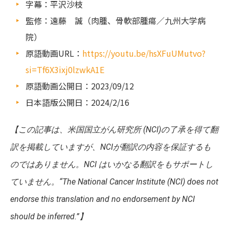
字幕：平沢沙枝
監修：遠藤 誠（肉腫、骨軟部腫瘍／九州大学病
院）
原語動画URL：
https://youtu.be/hsXFuUMutvo?
si=Tf6X3ixj0lzwkA1E
原語動画公開日：2023/09/12
日本語版公開日：2024/2/16
【
この記事は、米国国立がん研究所 (NCI)の了承を得て翻
訳を掲載していますが、NCIが翻訳の内容を保証するも
のではありません。NCI はいかなる翻訳をもサポートし
ていません。“The National Cancer Institute (NCI) does not
endorse this translation and no endorsement by NCI
should be inferred.”】