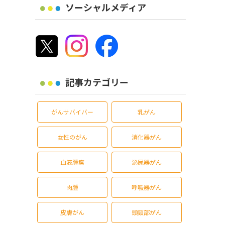
ソーシャルメディア
記事カテゴリー
がんサバイバー
乳がん
女性のがん
消化器がん
血液腫瘍
泌尿器がん
肉腫
呼吸器がん
皮膚がん
頭頸部がん