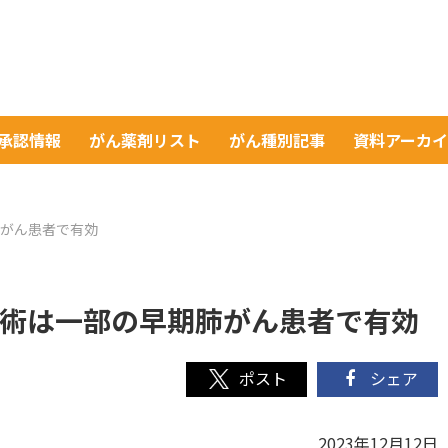
A承認情報
がん薬剤リスト
がん種別記事
資料アーカ
期肺がん患者で有効
温存手術は一部の早期肺がん患者で有効
シェア
2023年12月12日