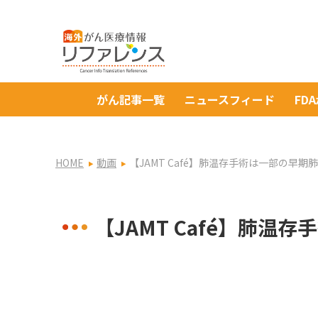
がん記事一覧
ニュースフィード
FD
HOME
動画
【JAMT Café】肺温存手術は一部の早
【JAMT Café】肺