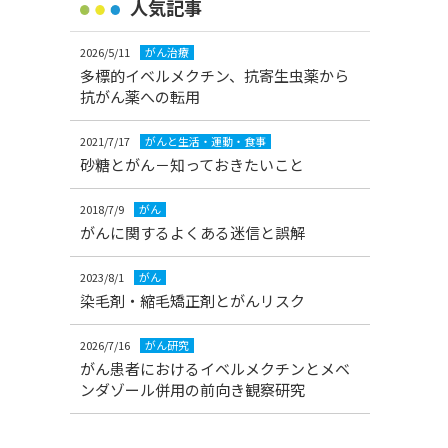
人気記事
2026/5/11
がん治療
多標的イベルメクチン、抗寄生虫薬から
抗がん薬への転用
2021/7/17
がんと生活・運動・食事
砂糖とがん－知っておきたいこと
2018/7/9
がん
がんに関するよくある迷信と誤解
2023/8/1
がん
染毛剤・縮毛矯正剤とがんリスク
2026/7/16
がん研究
がん患者におけるイベルメクチンとメベ
ンダゾール併用の前向き観察研究