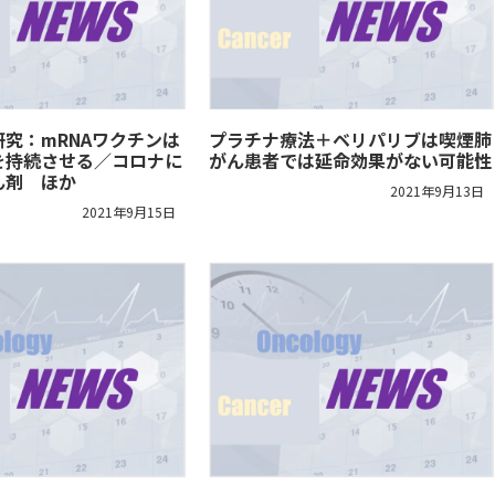
究：mRNAワクチンは
プラチナ療法＋ベリパリブは喫煙肺
を持続させる／コロナに
がん患者では延命効果がない可能性
ん剤 ほか
2021年9月13日
2021年9月15日