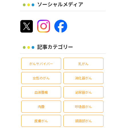
ソーシャルメディア
記事カテゴリー
がんサバイバー
乳がん
女性のがん
消化器がん
血液腫瘍
泌尿器がん
肉腫
呼吸器がん
皮膚がん
頭頸部がん