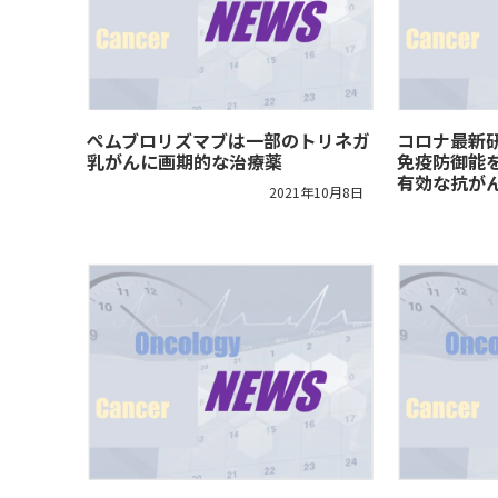
ぺムブロリズマブは一部のトリネガ
コロナ最新研
乳がんに画期的な治療薬
免疫防御能
有効な抗が
2021年10月8日