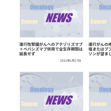
進行性腎臓がんへのアテゾリズマブ
進行がんの
＋ベバシズマブ併用で全生存期間は
塩またはブ
延長せず
ソンが望ま
2022年1月17日