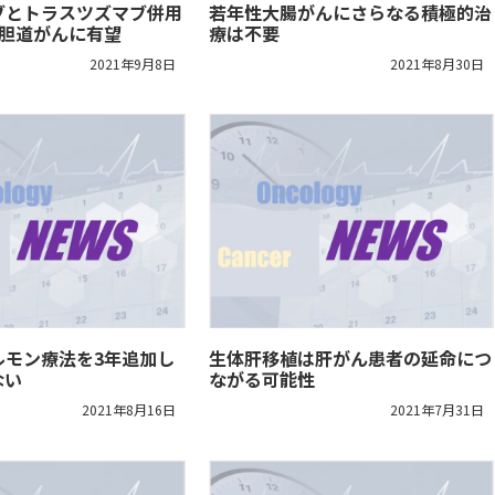
ブとトラスツズマブ併用
若年性大腸がんにさらなる積極的治
性胆道がんに有望
療は不要
2021年9月8日
2021年8月30日
ルモン療法を3年追加し
生体肝移植は肝がん患者の延命につ
ない
ながる可能性
2021年8月16日
2021年7月31日