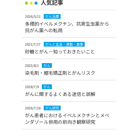
人気記事
2026/5/11
がん治療
多標的イベルメクチン、抗寄生虫薬から
抗がん薬への転用
2021/7/17
がんと生活・運動・食事
砂糖とがん－知っておきたいこと
2023/8/1
がん
染毛剤・縮毛矯正剤とがんリスク
2018/7/9
がん
がんに関するよくある迷信と誤解
2026/7/16
がん研究
がん患者におけるイベルメクチンとメベ
ンダゾール併用の前向き観察研究