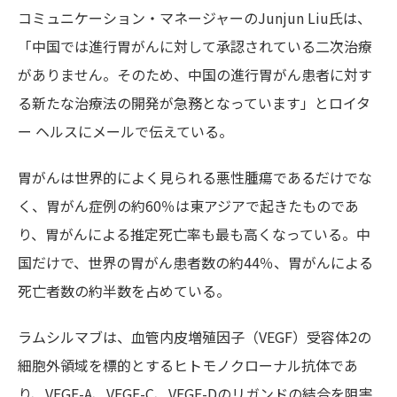
コミュニケーション・マネージャーのJunjun Liu氏は、
「中国では進行胃がんに対して承認されている二次治療
がありません。そのため、中国の進行胃がん患者に対す
る新たな治療法の開発が急務となっています」とロイタ
ー ヘルスにメールで伝えている。
胃がんは世界的によく見られる悪性腫瘍であるだけでな
く、胃がん症例の約60％は東アジアで起きたものであ
り、胃がんによる推定死亡率も最も高くなっている。中
国だけで、世界の胃がん患者数の約44％、胃がんによる
死亡者数の約半数を占めている。
ラムシルマブは、血管内皮増殖因子（VEGF）受容体2の
細胞外領域を標的とするヒトモノクローナル抗体であ
り、VEGF-A、VEGF-C、VEGF-Dのリガンドの結合を阻害