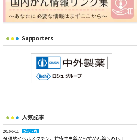
Supporters
人気記事
2026/5/11
がん治療
多標的イベルメクチン、抗寄生虫薬から抗がん薬への転用