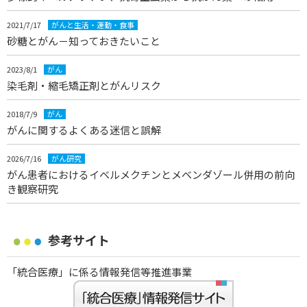
2021/7/17
がんと生活・運動・食事
砂糖とがん－知っておきたいこと
2023/8/1
がん
染毛剤・縮毛矯正剤とがんリスク
2018/7/9
がん
がんに関するよくある迷信と誤解
2026/7/16
がん研究
がん患者におけるイベルメクチンとメベンダゾール併用の前向
き観察研究
参考サイト
「統合医療」に係る情報発信等推進事業