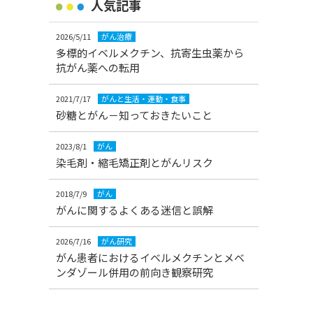
人気記事
2026/5/11
がん治療
多標的イベルメクチン、抗寄生虫薬から
抗がん薬への転用
2021/7/17
がんと生活・運動・食事
砂糖とがん－知っておきたいこと
2023/8/1
がん
染毛剤・縮毛矯正剤とがんリスク
2018/7/9
がん
がんに関するよくある迷信と誤解
2026/7/16
がん研究
がん患者におけるイベルメクチンとメベ
ンダゾール併用の前向き観察研究