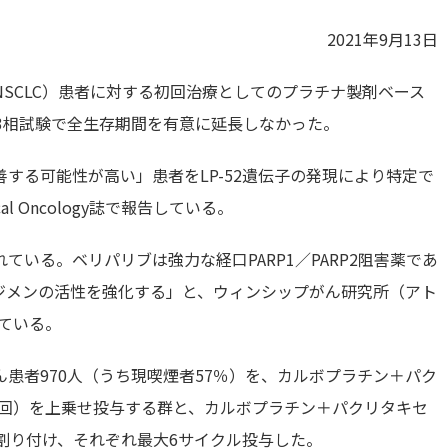
2021年9月13日
SCLC）患者に対する初回治療としてのプラチナ製剤ベース
、第3相試験で全生存期間を有意に延長しなかった。
する可能性が高い」患者をLP-52遺伝子の発現により特定で
cal Oncology誌で報告している。
いる。ベリパリブは強力な経口PARP1／PARP2阻害薬であ
ジメンの活性を強化する」と、ウィンシップがん研究所（アト
載している。
患者970人（うち現喫煙者57％）を、カルボプラチン＋パク
日2回）を上乗せ投与する群と、カルボプラチン＋パクリタキセ
割り付け、それぞれ最大6サイクル投与した。