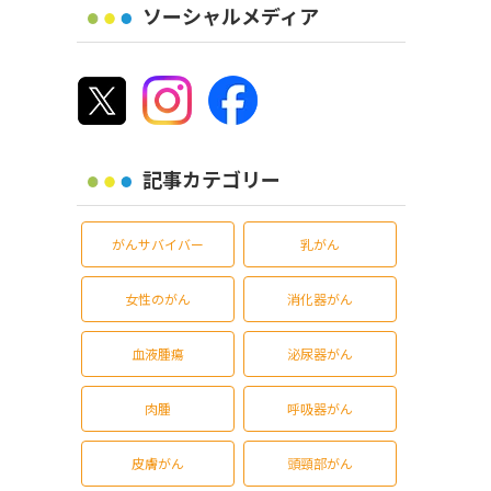
ソーシャルメディア
記事カテゴリー
がんサバイバー
乳がん
女性のがん
消化器がん
血液腫瘍
泌尿器がん
肉腫
呼吸器がん
皮膚がん
頭頸部がん