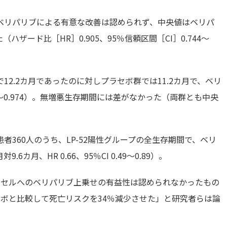
ベリパリブによる有意な改善は認められず、中央値はベリパ
（ハザード比［HR］0.905、95％信頼区間［CI］0.744～
2.2カ月であったのに対しプラセボ群では11.2カ月で、ベリ
.747～0.974）。無増悪生存期間には差がなかった（両群とも中央
360人のうち、LP-52陽性グループの全生存期間で、ベリ
カ月、HR 0.66、95％CI 0.49～0.89）。
キセルへのベリパリブ上乗せの有益性は認められなかったもの
セボと比較して死亡リスクを34％減少させた」と研究者らは論