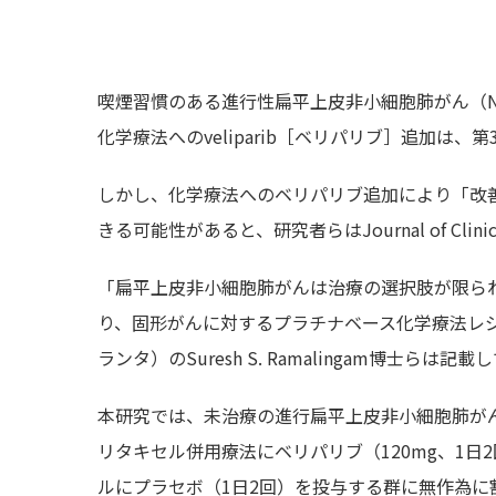
喫煙習慣のある進行性扁平上皮非小細胞肺がん（N
化学療法へのveliparib［ベリパリブ］追加は
しかし、化学療法へのベリパリブ追加により「改善
きる可能性があると、研究者らはJournal of Clini
「扁平上皮非小細胞肺がんは治療の選択肢が限られて
り、固形がんに対するプラチナベース化学療法レ
ランタ）のSuresh S. Ramalingam博士らは記
本研究では、未治療の進行扁平上皮非小細胞肺がん
リタキセル併用療法にベリパリブ（120mg、1
ルにプラセボ（1日2回）を投与する群に無作為に