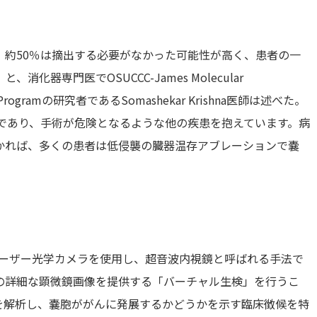
、約50％は摘出する必要がなかった可能性が高く、患者の一
器専門医でOSUCCC-James Molecular
search Programの研究者であるSomashekar Krishna医師は述べた。
であり、手術が危険となるような他の疾患を抱えています。病
かれば、多くの患者は低侵襲の臓器温存アブレーションで嚢
のレーザー光学カメラを使用し、超音波内視鏡と呼ばれる手法で
の詳細な顕微鏡画像を提供する「バーチャル生検」を行うこ
を解析し、嚢胞ががんに発展するかどうかを示す臨床徴候を特