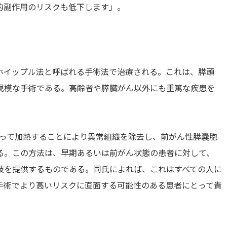
的副作用のリスクも低下します」。
ホイップル法と呼ばれる手術法で治療される。これは、膵頭
規模な手術である。高齢者や膵臓がん以外にも重篤な疾患を
を絞って加熱することにより異常組織を除去し、前がん性膵嚢胞
る。この方法は、早期あるいは前がん状態の患者に対して、
肢を提供するものである。同氏によれば、これはすべての人に
手術でより高いリスクに直面する可能性のある患者にとって貴