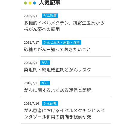
人気記事
2026/5/11
がん治療
多標的イベルメクチン、抗寄生虫薬から
抗がん薬への転用
2021/7/17
がんと生活・運動・食事
砂糖とがん－知っておきたいこと
2023/8/1
がん
染毛剤・縮毛矯正剤とがんリスク
2018/7/9
がん
がんに関するよくある迷信と誤解
2026/7/16
がん研究
がん患者におけるイベルメクチンとメベ
ンダゾール併用の前向き観察研究