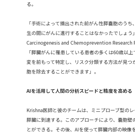
る。
「手術によって摘出された前がん性膵嚢胞のうち
生の間にがんに進行することはなかったでしょう」と、消化
Carcinogenesis and Chemoprevention Re
「膵臓がんに罹患している患者の多くは60歳以上
変を前もって特定し、リスク分類する方法が見つ
胞を除去することができます」。
AIを活用して人間の分析スピードと精度を高める
Krishna医師と彼のチームは、ミニプローブ型
膵臓に到達する。このアプローチにより、嚢胞壁
とができる。その後、AIを使って膵臓内部の映像