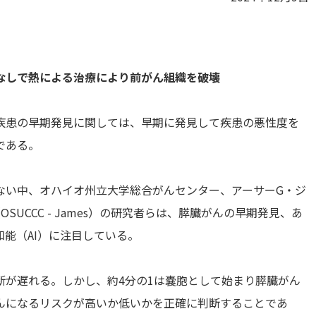
なしで熱による治療により前がん組織を破壊
疾患の早期発見に関しては、早期に発見して疾患の悪性度を
である。
ない中、オハイオ州立大学総合がんセンター、アーサーG・ジ
UCCC - James）の研究者らは、膵臓がんの早期発見、あ
能（AI）に注目している。
断が遅れる。しかし、約4分の1は嚢胞として始まり膵臓がん
んになるリスクが高いか低いかを正確に判断することであ