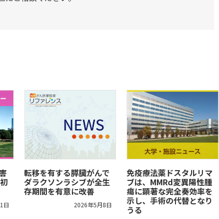
害
転移を有する膵臓がんで
免疫療法薬ドスタルリマ
初
ダラクソンラシブが全生
ブは、MMRd変異陽性腫
存期間を有意に改善
瘍に顕著な完全奏効率を
示し、手術の代替となり
21日
2026年5月8日
うる