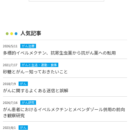
人気記事
2026/5/11
がん治療
多標的イベルメクチン、抗寄生虫薬から抗がん薬への転用
2021/7/17
がんと生活・運動・食事
砂糖とがん－知っておきたいこと
2018/7/9
がん
がんに関するよくある迷信と誤解
2026/7/16
がん研究
がん患者におけるイベルメクチンとメベンダゾール併用の前向
き観察研究
2023/8/1
がん