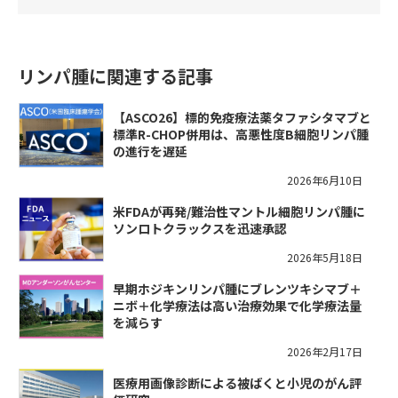
リンパ腫に関連する記事
【ASCO26】標的免疫療法薬タファシタマブと
標準R-CHOP併用は、高悪性度B細胞リンパ腫
の進行を遅延
2026年6月10日
米FDAが再発/難治性マントル細胞リンパ腫に
ソンロトクラックスを迅速承認
2026年5月18日
早期ホジキンリンパ腫にブレンツキシマブ＋
ニボ＋化学療法は高い治療効果で化学療法量
を減らす
2026年2月17日
医療用画像診断による被ばくと小児のがん評