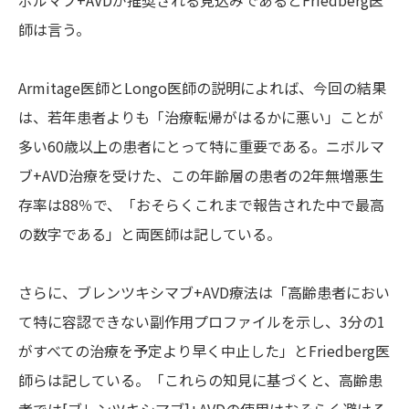
ボルマブ+AVDが推奨される見込みであるとFriedberg医
師は言う。
Armitage医師とLongo医師の説明によれば、今回の結果
は、若年患者よりも「治療転帰がはるかに悪い」ことが
多い60歳以上の患者にとって特に重要である。ニボルマ
ブ+AVD治療を受けた、この年齢層の患者の2年無増悪生
存率は88％で、「おそらくこれまで報告された中で最高
の数字である」と両医師は記している。
さらに、ブレンツキシマブ+AVD療法は「高齢患者におい
て特に容認できない副作用プロファイルを示し、3分の1
がすべての治療を予定より早く中止した」とFriedberg医
師らは記している。「これらの知見に基づくと、高齢患