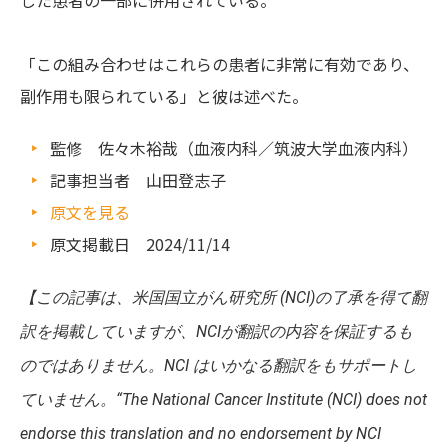
した患者の一部に併用されている。
「この組み合わせはこれらの患者に非常に有効であり、
副作用も限られている」と彼は述べた。
監修 佐々木裕哉（血液内科／筑波大学血液内科）
記事担当者 山田登志子
原文を見る
原文掲載日 2024/11/14
【
この記事は、米国国立がん研究所 (NCI)の了承を得て翻
訳を掲載していますが、NCIが翻訳の内容を保証するも
のではありません。NCI はいかなる翻訳をもサポートし
ていません。“The National Cancer Institute (NCI) does not
endorse this translation and no endorsement by NCI