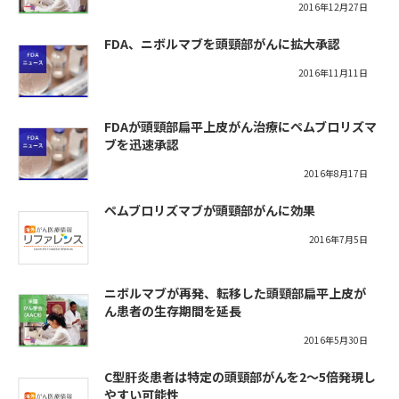
2016年12月27日
FDA、ニボルマブを頭頸部がんに拡大承認
2016年11月11日
FDAが頭頸部扁平上皮がん治療にペムブロリズマ
ブを迅速承認
2016年8月17日
ペムブロリズマブが頭頸部がんに効果
2016年7月5日
ニボルマブが再発、転移した頭頸部扁平上皮が
ん患者の生存期間を延長
2016年5月30日
C型肝炎患者は特定の頭頸部がんを2～5倍発現し
やすい可能性