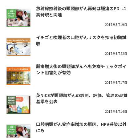
放射線照射後の頭頸部がん再発は腫瘍のPD-L1
高発現と関連
2017年5月19日
イチゴと喫煙者の口腔がんリスクを探る初期試
験
2017年4月22日
腫瘍増大後の頭頸部がんへも免疫チェックポイ
ント阻害剤が有効
2017年4月17日
英NICEが頭頸部がんの診断、評価、管理の品質
基準を公表
2017年4月14日
口腔咽頭がん発症率増加の原因、HPV感染以外
にも