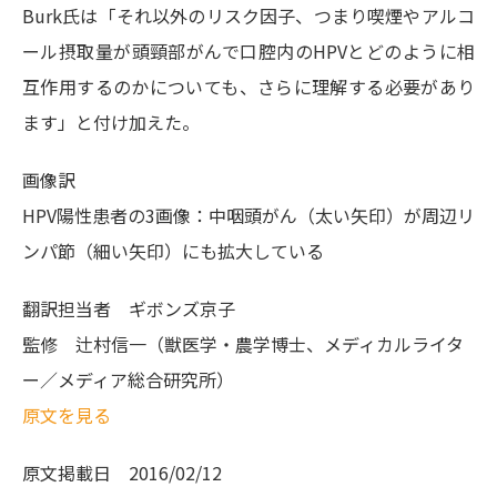
Burk氏は「それ以外のリスク因子、つまり喫煙やアルコ
ール摂取量が頭頸部がんで口腔内のHPVとどのように相
互作用するのかについても、さらに理解する必要があり
ます」と付け加えた。
画像訳
HPV陽性患者の3画像：中咽頭がん（太い矢印）が周辺リ
ンパ節（細い矢印）にも拡大している
翻訳担当者
ギボンズ京子
監修
辻村信一（獣医学・農学博士、メディカルライタ
ー／メディア総合研究所）
原文を見る
原文掲載日
2016/02/12