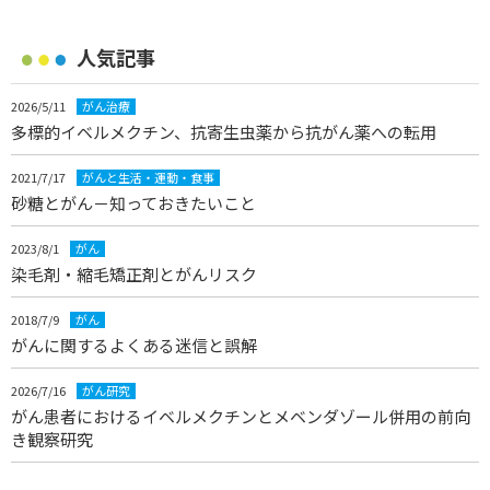
人気記事
2026/5/11
がん治療
多標的イベルメクチン、抗寄生虫薬から抗がん薬への転用
2021/7/17
がんと生活・運動・食事
砂糖とがん－知っておきたいこと
2023/8/1
がん
染毛剤・縮毛矯正剤とがんリスク
2018/7/9
がん
がんに関するよくある迷信と誤解
2026/7/16
がん研究
がん患者におけるイベルメクチンとメベンダゾール併用の前向
き観察研究