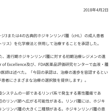
2018年4月2日
ジ3または4の古典的ホジキンリンパ腫（cHL）の成人患者
トリス）を化学療法と併用して治療することを承認した。
れた、進行期ホジキンリンパ腫に対する初期治療レジメンの進
er of Excellence及び、FDA医薬品評価研究センターで血液・腫
azdur医師は述べた。「今回の承認は、治療の進歩を容認するとい
び患者にさまざまな治療の選択肢を提供します」。
疫システムの一部であるリンパ系で発生する悪性腫瘍であ
辺のリンパ節へ広がる可能性がある。リンパ腫には、ホジキ
キンリンパ腫の大きく二種類がある。ホジキンリンパ腫の患