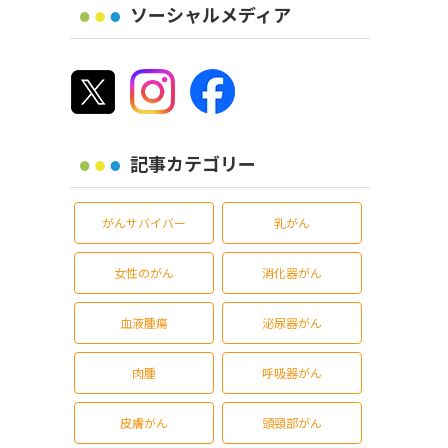
ソーシャルメディア
記事カテゴリー
がんサバイバー
乳がん
女性のがん
消化器がん
血液腫瘍
泌尿器がん
肉腫
呼吸器がん
皮膚がん
頭頸部がん