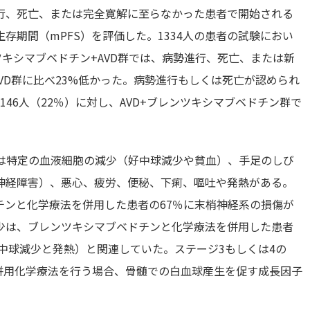
行、死亡、または完全寛解に至らなかった患者で開始される
存期間（mPFS）を評価した。1334人の患者の試験におい
ツキシマブベドチン+AVD群では、病勢進行、死亡、または新
VD群に比べ23%低かった。病勢進行もしくは死亡が認められ
146人（22％）に対し、AVD+ブレンツキシマブベドチン群で
は特定の血液細胞の減少（好中球減少や貧血）、手足のしび
神経障害）、悪心、疲労、便秘、下痢、嘔吐や発熱がある。
チンと化学療法を併用した患者の67％に末梢神経系の損傷が
少は、ブレンツキシマブベドチンと化学療法を併用した患者
好中球減少と発熱）と関連していた。ステージ3もしくは4の
併用化学療法を行う場合、骨髄での白血球産生を促す成長因子