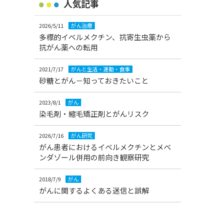
人気記事
2026/5/11
がん治療
多標的イベルメクチン、抗寄生虫薬から
抗がん薬への転用
2021/7/17
がんと生活・運動・食事
砂糖とがん－知っておきたいこと
2023/8/1
がん
染毛剤・縮毛矯正剤とがんリスク
2026/7/16
がん研究
がん患者におけるイベルメクチンとメベ
ンダゾール併用の前向き観察研究
2018/7/9
がん
がんに関するよくある迷信と誤解