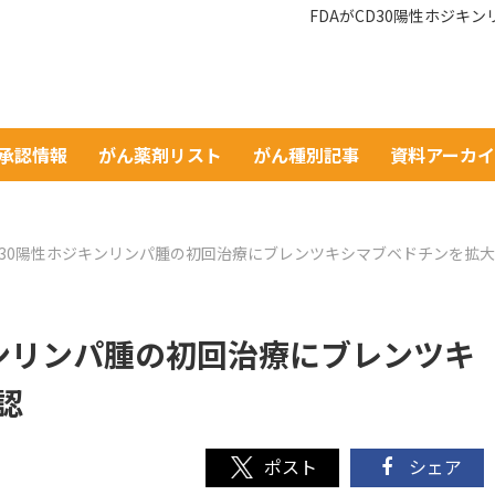
FDAがCD30陽性ホジ
A承認情報
がん薬剤リスト
がん種別記事
資料アーカ
CD30陽性ホジキンリンパ腫の初回治療にブレンツキシマブベドチンを拡
キンリンパ腫の初回治療にブレンツキ
認
シェア