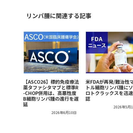
リンパ腫に関連する記事
【ASCO26】標的免疫療法
米FDAが再発/難治性
薬タファシタマブと標準R
トル細胞リンパ腫にソ
-CHOP併用は、高悪性度
ロトクラックスを迅速
B細胞リンパ腫の進行を遅
認
延
2026年5月
2026年6月10日