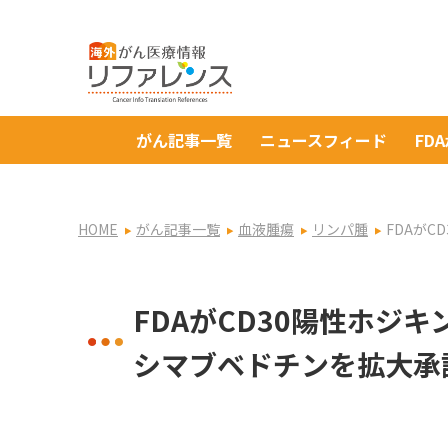
がん記事一覧
ニュースフィード
FD
HOME
がん記事一覧
血液腫瘍
リンパ腫
FDAが
FDAがCD30陽性ホジ
シマブベドチンを拡大承