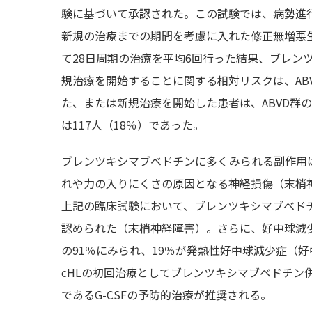
験に基づいて承認された。この試験では、病勢進
新規の治療までの期間を考慮に入れた修正無増悪生
て28日周期の治療を平均6回行った結果、ブレン
規治療を開始することに関する相対リスクは、AB
た、または新規治療を開始した患者は、ABVD群の
は117人（18％）であった。
ブレンツキシマブベドチンに多くみられる副作用
れや力の入りにくさの原因となる神経損傷（末梢
上記の臨床試験において、ブレンツキシマブベド
認められた（末梢神経障害）。さらに、好中球減
の91％にみられ、19％が発熱性好中球減少症（
cHLの初回治療としてブレンツキシマブベドチン
であるG-CSFの予防的治療が推奨される。