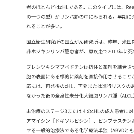
者のほとんどはcHLである。このタイプには、Reed
の一つの型）がリンパ節の中にみられる。早期に
れることが多い。
国立衛生研究所の国立がん研究所は、昨年、米国内で
非ホジキンリンパ腫患者が、原疾患で2017年に
ブレンツキシマブベドチンは抗体と薬剤を結合させ
胞の表面にある標的に薬剤を直接作用させることが
応には、再発後のcHL、再発または進行リスクの
なかった後の全身性未分化大細胞リンパ腫（ALC
未治療のステージ3または４のcHLの成人患者に
アマイシン［ドキソルビシン］、ビンブラスチンお
する一般的治療法である化学療法単独（ABVDと