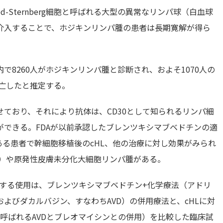
-Sternberg細胞と呼ばれる大型の異常なリンパ球（白血球
介入することで、ホジキンリンパ腫の患者は長期寛解が得ら
8260人がホジキンリンパ腫と診断され、およそ1070人の
死亡したと推定する。
ており、それにより抗体は、CD30として知られるリンパ細
できる。FDAが以前承認したブレンツキシマブベドチンの適
ある患者で幹細胞移植後のcHL、他の治療に対し効果がみられ
L）や原発性皮膚未分化大細胞リンパ腫がある。
対する使用は、ブレンツキシマブベドチン+化学療法（アドリ
よびダカルバジン、すなわちAVD）の併用療法と、cHLに対
も呼ばれるAVDとブレオマイシンとの併用）を比較した臨床試