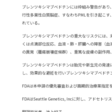
ブレンツキシマブベドチンには枠組み警告があり
行性多巣性白質脳症、すなわちPMLを引き起こす、Jo
れている。
ブレンツキシマブベドチンの重大なリスクには、
くは点滴部位反応、血液・肺・肝臓への障害（血
の異常（腫瘍崩壊症候群）、重篤な皮膚の副作用
ブレンツキシマブベドチンは胎児や新生児の発達
し、効果的な避妊を行いブレンツキシマブベドチ
FDAは本申請の優先審査および画期的治療薬指定
FDAはSeattle Genetics, Incに対し、アドセ
翻訳担当者
池上紀子