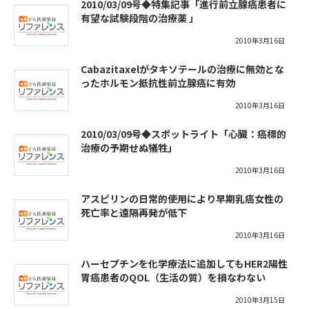
2010/03/09号◆特集記事「進行前立腺癌患者に
有望な試験段階の治療薬 」
2010年3月16日
Cabazitaxelがタキソテールの治療に無効とな
ったホルモン抵抗性前立腺癌に有効
2010年3月16日
2010/03/09号◆スポットライト「心臓：癌標的
治療の予期せぬ犠牲」
2010年3月16日
アスピリンの日常的使用により早期乳癌女性の
死亡率と遠隔再発が低下
2010年3月16日
ハーセプチンを化学療法に追加してもHER2陽性
胃癌患者のQOL（生活の質）を損なわない
2010年3月15日