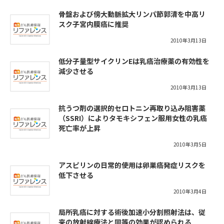
骨盤および傍大動脈拡大リンパ節郭清を中高リ
スク子宮内膜癌に推奨
2010年3月13日
低分子量型サイクリンEは乳癌治療薬の有効性を
減少させる
2010年3月13日
抗うつ剤の選択的セロトニン再取り込み阻害薬
（SSRI）によりタモキシフェン服用女性の乳癌
死亡率が上昇
2010年3月5日
アスピリンの日常的使用は卵巣癌発症リスクを
低下させる
2010年3月4日
局所乳癌に対する術後加速小分割照射法は、従
来の放射線療法と同等の効果が認められる