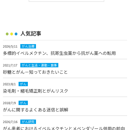
人気記事
2026/5/11
がん治療
多標的イベルメクチン、抗寄生虫薬から抗がん薬への転用
2021/7/17
がんと生活・運動・食事
砂糖とがん－知っておきたいこと
2023/8/1
がん
染毛剤・縮毛矯正剤とがんリスク
2018/7/9
がん
がんに関するよくある迷信と誤解
2026/7/16
がん研究
がん患者におけるイベルメクチンとメベンダゾール併用の前向