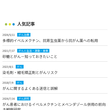
人気記事
2026/5/11
がん治療
多標的イベルメクチン、抗寄生虫薬から抗がん薬への転用
2021/7/17
がんと生活・運動・食事
砂糖とがん－知っておきたいこと
2023/8/1
がん
染毛剤・縮毛矯正剤とがんリスク
2018/7/9
がん
がんに関するよくある迷信と誤解
2026/7/16
がん研究
がん患者におけるイベルメクチンとメベンダゾール併用の前向
き観察研究