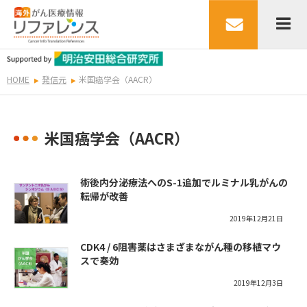
HOME
発信元
米国癌学会（AACR）
米国癌学会（AACR）
術後内分泌療法へのS-1追加でルミナル乳がんの
転帰が改善
2019年12月21日
CDK4 / 6阻害薬はさまざまながん種の移植マウ
スで奏効
2019年12月3日