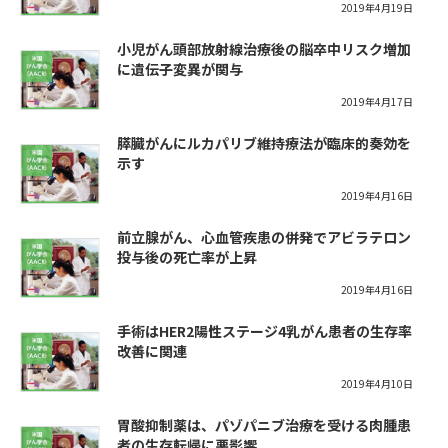
2019年4月19日
小児がん頭部放射線治療後の脳卒中リスク増加
に遺伝子変異が関与
2019年4月17日
膵臓がんにルカパリブ維持療法が臨床的奏効を
示す
2019年4月16日
前立腺がん、心血管疾患の併発でアビラテロン
投与後の死亡率が上昇
2019年4月16日
手術はHER2陽性ステージ4乳がん患者の生存率
改善に関連
2019年4月10日
胃酸抑制薬は、パゾパニブ治療を受ける肉腫患
者の生存転帰に悪影響