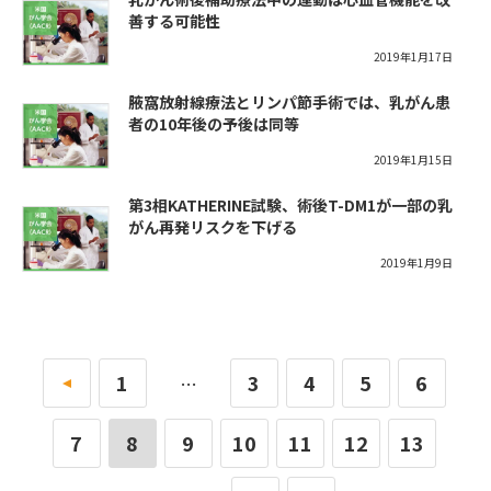
善する可能性
2019年1月17日
腋窩放射線療法とリンパ節手術では、乳がん患
者の10年後の予後は同等
2019年1月15日
第3相KATHERINE試験、術後T-DM1が一部の乳
がん再発リスクを下げる
2019年1月9日
«
1
3
4
5
6
…
7
8
9
10
11
12
13