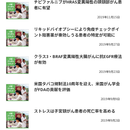
チピファルニブがHRAS変異陽性の頭頸部がん患
者に有望
2019年11月15日
リキッドバイオプシーにより免疫チェックポイ
ント阻害薬が奏効しうる患者の特定が可能に
2019年9月27日
クラス3・BRAF変異陽性大腸がんに抗EGFR療法
が有効
2019年9月23日
米国タバコ規制法10周年を迎え、米国がん学会
がFDAの貢献を評価
2019年9月9日
ストレスは子宮頸がん患者の死亡率を高める
2019年9月2日