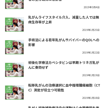
2019年3月4日
乳がんライフスタイル介入、減量した人では無
病生存率が上昇
2019年1月25日
手術法による若年乳がんサバイバーのQOLへの
影響
2019年1月22日
術後化学療法カペシタビンは早期トリネガ乳が
んに奏効せず
2019年1月19日
転移乳がんの治療選択に血中循環腫瘍細胞（CT
C）測定が役立つ可能性
2019年1月18日
乳がん術後補助療法中の運動は心血管機能を改