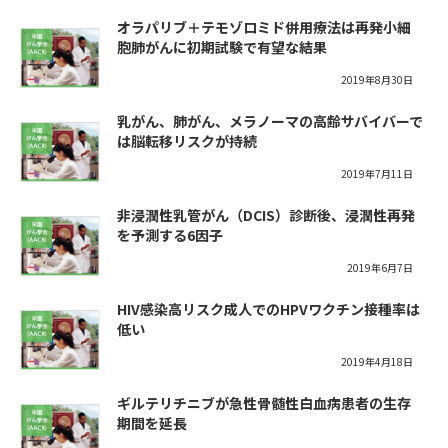
オラパリブ＋テモゾロミド併用療法は再発小細
胞肺がんに初期試験で有望な結果
2019年8月30日
乳がん、肺がん、メラノーマの高齢サバイバーで
は脳転移リスクが持続
2019年7月11日
非浸潤性乳管がん（DCIS）診断後、浸潤性再発
を予測する6因子
2019年6月7日
HIV感染高リスク成人でのHPVワクチン接種率は
低い
2019年4月18日
ギルテリチニブが急性骨髄性白血病患者の生存
期間を延長