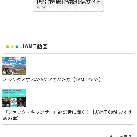
JAMT動画
オランダと学ぶAYAケアのかたち【JAMT Café 】
『ファック・キャンサー』翻訳者に聞く！【JAMT Café おすす
めの本】