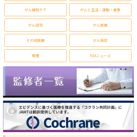
がん緩和ケア
がんと生活・運動・食事
がん研究
がん医療
その他医療
がん検診
喫煙
FDAニュース