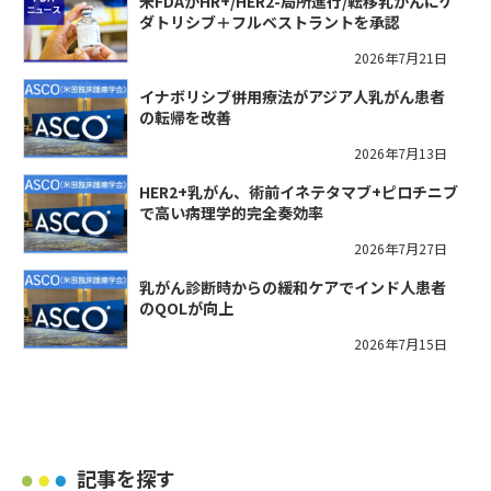
米FDAがHR+/HER2-局所進行/転移乳がんにゲ
ダトリシブ＋フルベストラントを承認
2026年7月21日
イナボリシブ併用療法がアジア人乳がん患者
の転帰を改善
2026年7月13日
HER2+乳がん、術前イネテタマブ+ピロチニブ
で高い病理学的完全奏効率
2026年7月27日
乳がん診断時からの緩和ケアでインド人患者
のQOLが向上
2026年7月15日
記事を探す