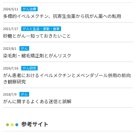
2026/5/11
がん治療
多標的イベルメクチン、抗寄生虫薬から抗がん薬への転用
2021/7/17
がんと生活・運動・食事
砂糖とがん－知っておきたいこと
2023/8/1
がん
染毛剤・縮毛矯正剤とがんリスク
2026/7/16
がん研究
がん患者におけるイベルメクチンとメベンダゾール併用の前向
き観察研究
2018/7/9
がん
がんに関するよくある迷信と誤解
参考サイト