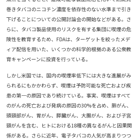
巻きタバコのニコチン濃度を依存性のない水準まで引き
下げることについての公開討論会の開始などがある。さ
らに、タバコ製品使用のリスクを有する集団に喫煙の危
険性を教育するため、FDAは、ターゲットを絞ったメデ
ィア配信を用いた、いくつかの科学的根拠のある公衆教
育キャンペーンに投資を行っている。
しかし米国では、国内の喫煙率低下には大きな進展がみ
られるにもかかわらず、喫煙は予防可能な死亡および疾
患の第一の原因であり続けている。事実、喫煙はすべて
のがんの死亡および発病の原因の30%を占め、肺がん、
頭頸部がん、胃がん、膵臓がん、大腸がん、および子宮
頸がんを含む、ヒトにおける18種の異なるがんと因果関
係がある。さらに近年、電子タバコの人気が高まりつつ