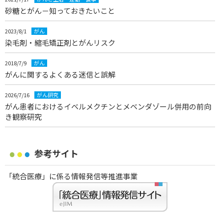
砂糖とがん－知っておきたいこと
2023/8/1
がん
染毛剤・縮毛矯正剤とがんリスク
2018/7/9
がん
がんに関するよくある迷信と誤解
2026/7/16
がん研究
がん患者におけるイベルメクチンとメベンダゾール併用の前向
き観察研究
参考サイト
「統合医療」に係る情報発信等推進事業