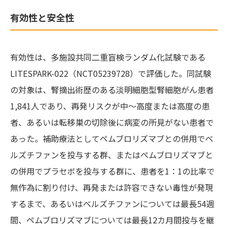
有効性と安全性
有効性は、多施設共同二重盲検ランダム化試験である
LITESPARK-022（NCT05239728）で評価した。同試験
の対象は、腎摘出術歴のある淡明細胞型腎細胞がん患者
1,841人であり、再発リスクが中～高度または高度の患
者、あるいは転移巣の切除後に病変の所見がない患者で
あった。補助療法としてペムブロリズマブとの併用でベ
ルズチファンを投与する群、またはペムブロリズマブと
の併用でプラセボを投与する群に、患者を1：1の比率で
無作為に割り付け、再発または許容できない毒性が発現
するまで、あるいはベルズチファンについては最長54週
間、ペムブロリズマブについては最長12カ月間投与を継