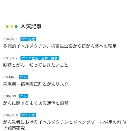
人気記事
2026/5/11
がん治療
多標的イベルメクチン、抗寄生虫薬から抗がん薬への転用
2021/7/17
がんと生活・運動・食事
砂糖とがん－知っておきたいこと
2023/8/1
がん
染毛剤・縮毛矯正剤とがんリスク
2018/7/9
がん
がんに関するよくある迷信と誤解
2026/7/16
がん研究
がん患者におけるイベルメクチンとメベンダゾール併用の前向
き観察研究