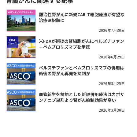
腎臓がんに関連する記事
難治性腎がんに新規CAR-T細胞療法が有望な
治療選択肢に
2026年7月30日
米FDAが術後の腎細胞がんにベルズチファン
＋ペムブロリズマブを承認
2026年6月29日
ベルズチファンとペムブロリズマブの併用は
術後の腎がん再発を抑制か
2026年3月25日
血管新生を標的とした新規併用療法はカボザ
ンチニブ単剤より腎がん抑制効果が高い
2026年3月30日