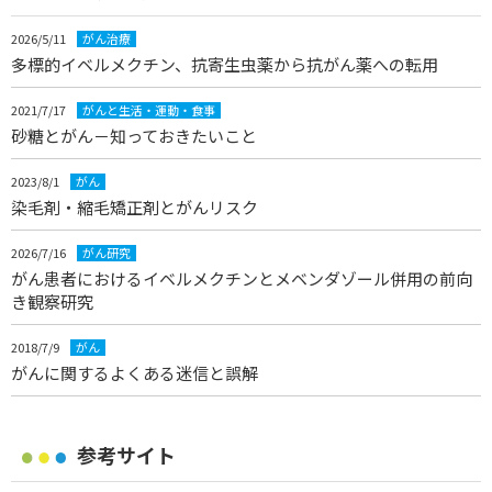
2026/5/11
がん治療
多標的イベルメクチン、抗寄生虫薬から抗がん薬への転用
2021/7/17
がんと生活・運動・食事
砂糖とがん－知っておきたいこと
2023/8/1
がん
染毛剤・縮毛矯正剤とがんリスク
2026/7/16
がん研究
がん患者におけるイベルメクチンとメベンダゾール併用の前向
き観察研究
2018/7/9
がん
がんに関するよくある迷信と誤解
参考サイト