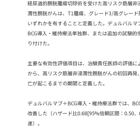
経尿道的膀胱腫瘍切除術を受けた高リスク筋層非浸
潤性膀胱がんは、T1腫瘍、グレード3/高グレー
いずれかを有することと定義した。デュルバルマブ
BCG導入・維持療法単独群、または追加の試験的併
り付けた。
主要な有効性評価項目は、治験責任医師の評価によ
から、高リスク筋層非浸潤性膀胱がんの初回再発
亡が起こるまでの期間と定義した。
デュルバルマブ＋BCG導入・維持療法群では、BC
改善した（ハザード比0.68[95%信頼区間：0.50、
達）。