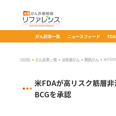
がん記事一覧
ニュースフィード
FD
HOME
がん記事一覧
泌尿器がん
膀胱がん
米FD
米FDAが高リスク筋層
BCGを承認