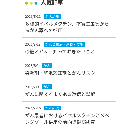
人気記事
2026/5/11
がん治療
多標的イベルメクチン、抗寄生虫薬から
抗がん薬への転用
2021/7/17
がんと生活・運動・食事
砂糖とがん－知っておきたいこと
2023/8/1
がん
染毛剤・縮毛矯正剤とがんリスク
2018/7/9
がん
がんに関するよくある迷信と誤解
2026/7/16
がん研究
がん患者におけるイベルメクチンとメベ
ンダゾール併用の前向き観察研究