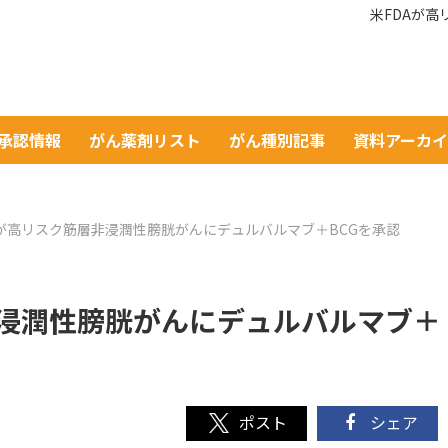
米FDAが
A承認情報
がん薬剤リスト
がん種別記事
資料アーカ
Aが高リスク筋層非浸潤性膀胱がんにデュルバルマブ＋BCGを承認
非浸潤性膀胱がんにデュルバルマブ＋
シェア