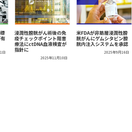
標
浸潤性膀胱がん術後の免
米FDAが非筋層浸潤性膀
が有
疫チェックポイント阻害
胱がんにゲムシタビン膀
療法にctDNA血液検査が
胱内注入システムを承認
指針に
11日
2025年9月16日
2025年11月10日