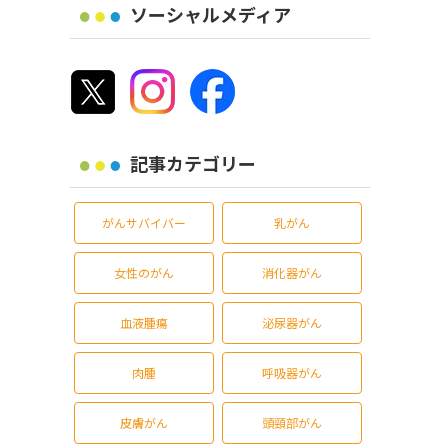
ソーシャルメディア
記事カテゴリー
がんサバイバー
乳がん
女性のがん
消化器がん
血液腫瘍
泌尿器がん
肉腫
呼吸器がん
皮膚がん
頭頸部がん