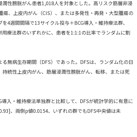
潤性膀胱がん患者1,018人を対象とした。高リスク筋層非浸
ド腫瘍、上皮内がん（CIS）、または多発性・再発・大型腫瘍の
を4週間間隔で13サイクル投与＋BCG導入・維持療法群、
用療法群のいずれかに、患者を1:1:1の比率でランダムに割
る無病生存期間（DFS）であった。DFSは、ランダム化の日
、持続性上皮内がん、筋層浸潤性膀胱がん、転移、または死
G導入・維持療法単独群と比較して、DFSが統計学的に有意に
0.93]、両側p値0.0154、いずれの群でもDFS中央値は未