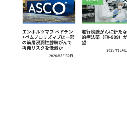
エンホルツマブ ベドチン
進行膀胱がんに新たな
+ペムブロリズマブは一部
的療法薬（FX-909）
の筋層浸潤性膀胱がんで
望
再発リスクを低減か
2025年12月
2026年3月30日