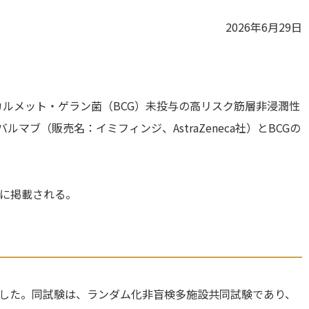
2026年6月29日
は、カルメット・ゲラン菌（BCG）未投与の高リスク筋層非浸潤性
マブ（販売名：イミフィンジ、AstraZeneca社）とBCGの
に掲載される。
）で評価した。同試験は、ランダム化非盲検多施設共同試験であり、