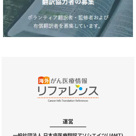
運営
一般社団法人 日本癌医療翻訳アソシエイツ(JAMT)