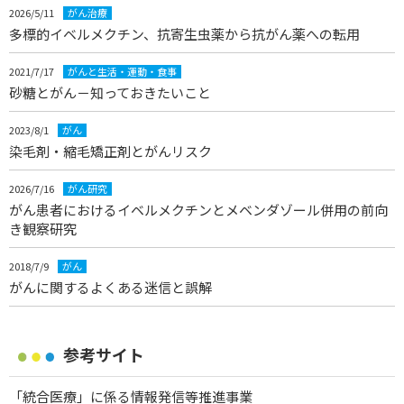
2026/5/11
がん治療
多標的イベルメクチン、抗寄生虫薬から抗がん薬への転用
2021/7/17
がんと生活・運動・食事
砂糖とがん－知っておきたいこと
2023/8/1
がん
染毛剤・縮毛矯正剤とがんリスク
2026/7/16
がん研究
がん患者におけるイベルメクチンとメベンダゾール併用の前向
き観察研究
2018/7/9
がん
がんに関するよくある迷信と誤解
参考サイト
「統合医療」に係る情報発信等推進事業