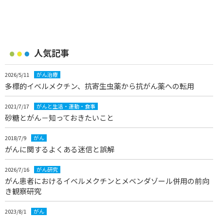
人気記事
2026/5/11
がん治療
多標的イベルメクチン、抗寄生虫薬から抗がん薬への転用
2021/7/17
がんと生活・運動・食事
砂糖とがん－知っておきたいこと
2018/7/9
がん
がんに関するよくある迷信と誤解
2026/7/16
がん研究
がん患者におけるイベルメクチンとメベンダゾール併用の前向
き観察研究
2023/8/1
がん