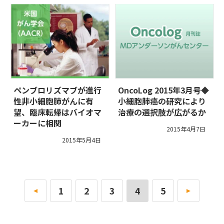
ペンブロリズマブが進行
OncoLog 2015年3月号◆
性非小細胞肺がんに有
小細胞肺癌の研究により
望、臨床転帰はバイオマ
治療の選択肢が広がるか
ーカーに相関
2015年4月7日
2015年5月4日
«
1
2
3
4
5
»