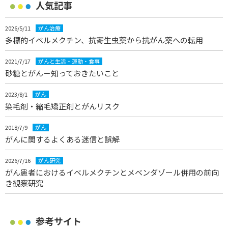
人気記事
2026/5/11
がん治療
多標的イベルメクチン、抗寄生虫薬から抗がん薬への転用
2021/7/17
がんと生活・運動・食事
砂糖とがん－知っておきたいこと
2023/8/1
がん
染毛剤・縮毛矯正剤とがんリスク
2018/7/9
がん
がんに関するよくある迷信と誤解
2026/7/16
がん研究
がん患者におけるイベルメクチンとメベンダゾール併用の前向
き観察研究
参考サイト