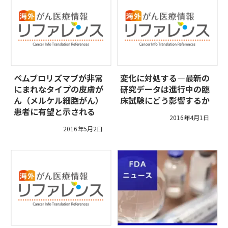
ペムブロリズマブが非常
変化に対処する―最新の
にまれなタイプの皮膚が
研究データは進行中の臨
ん（メルケル細胞がん）
床試験にどう影響するか
患者に有望と示される
2016年4月1日
2016年5月2日