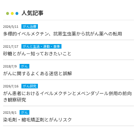
人気記事
2026/5/11
がん治療
多標的イベルメクチン、抗寄生虫薬から抗がん薬への転用
2021/7/17
がんと生活・運動・食事
砂糖とがん－知っておきたいこと
2018/7/9
がん
がんに関するよくある迷信と誤解
2026/7/16
がん研究
がん患者におけるイベルメクチンとメベンダゾール併用の前向
き観察研究
2023/8/1
がん
染毛剤・縮毛矯正剤とがんリスク