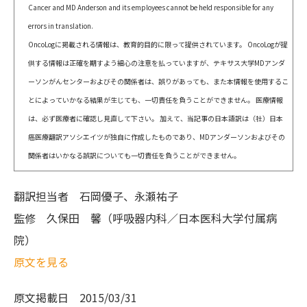
Cancer and MD Anderson and its employees cannot be held responsible for any
errors in translation.
OncoLogに掲載される情報は、教育的目的に限って提供されています。 OncoLogが提
供する情報は正確を期すよう細心の注意を払っていますが、テキサス大学MDアンダ
ーソンがんセンターおよびその関係者は、誤りがあっても、また本情報を使用するこ
とによっていかなる結果が生じても、一切責任を負うことができません。 医療情報
は、必ず医療者に確認し見直して下さい。 加えて、当記事の日本語訳は（社）日本
癌医療翻訳アソシエイツが独自に作成したものであり、MDアンダーソンおよびその
関係者はいかなる誤訳についても一切責任を負うことができません。
翻訳担当者
石岡優子、永瀬祐子
監修
久保田 馨（呼吸器内科／日本医科大学付属病
院）
原文を見る
原文掲載日
2015/03/31