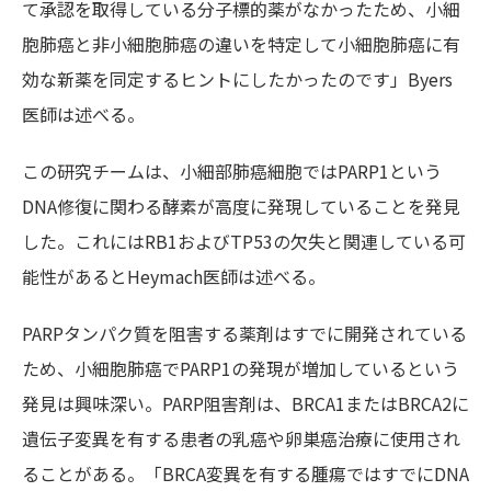
て承認を取得している分子標的薬がなかったため、小細
胞肺癌と非小細胞肺癌の違いを特定して小細胞肺癌に有
効な新薬を同定するヒントにしたかったのです」Byers
医師は述べる。
この研究チームは、小細部肺癌細胞ではPARP1という
DNA修復に関わる酵素が高度に発現していることを発見
した。これにはRB1およびTP53の欠失と関連している可
能性があるとHeymach医師は述べる。
PARPタンパク質を阻害する薬剤はすでに開発されている
ため、小細胞肺癌でPARP1の発現が増加しているという
発見は興味深い。PARP阻害剤は、BRCA1またはBRCA2に
遺伝子変異を有する患者の乳癌や卵巣癌治療に使用され
ることがある。「BRCA変異を有する腫瘍ではすでにDNA