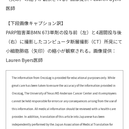
医師
【下段画像キャプション訳】
PARP阻害薬BMN 673単剤の投与前（左）と4週間投与後
（右）に撮影したコンピュータ断層撮影（CT）所見にて
小細胞肺癌（矢印）の縮小が観察される。画像提供：
Lauren Byers医師
The information from OncoLog is provided for educational purposes only. While
great care has been taken to ensure the accuracy of the information provided in
OncoLog, The University of Texas MD Anderson Cancer Center and its employees
cannot be held responsible for errors or any consequences arising from the use of
this information. All medical information should be reviewed with a health-care
provider. In addition, translation of this article into Japanese has been
independently performed by the Japan Association of Medical Translation for