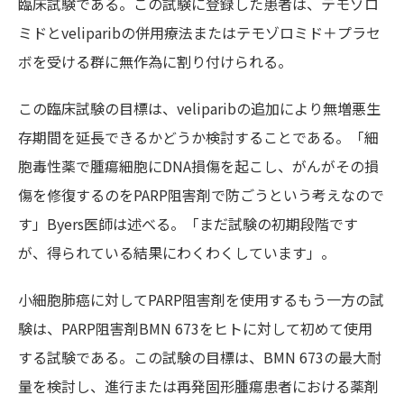
臨床試験である。この試験に登録した患者は、テモゾロ
ミドとveliparibの併用療法またはテモゾロミド＋プラセ
ボを受ける群に無作為に割り付けられる。
この臨床試験の目標は、veliparibの追加により無増悪生
存期間を延長できるかどうか検討することである。「細
胞毒性薬で腫瘍細胞にDNA損傷を起こし、がんがその損
傷を修復するのをPARP阻害剤で防ごうという考えなので
す」Byers医師は述べる。「まだ試験の初期段階です
が、得られている結果にわくわくしています」。
小細胞肺癌に対してPARP阻害剤を使用するもう一方の試
験は、PARP阻害剤BMN 673をヒトに対して初めて使用
する試験である。この試験の目標は、BMN 673の最大耐
量を検討し、進行または再発固形腫瘍患者における薬剤