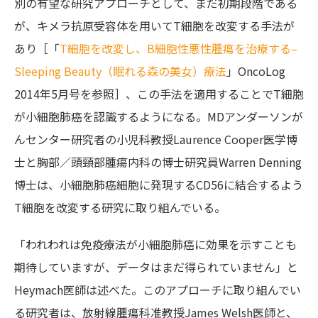
別の有望な研究アプローチとして、まだ初期段階である
が、キメラ抗原受容体を用いてT細胞を改変する手法が
あり［「
T細胞を改変し、B細胞性悪性腫瘍を治療する–
Sleeping Beauty（眠れる森の美女）療法
」OncoLog
2014年5月号を参照］、この手法を適用することでT細胞
が小細胞肺癌を認識するようになる。MDアンダーソンが
んセンター研究者の小児科教授Laurence Cooper医学博
士と胸部／頭頸部腫瘍内科の博士研究員Warren Denning
博士は、小細胞肺癌細胞に発現するCD56に結合するよう
T細胞を改変する研究に取り組んでいる。
「われわれは免疫療法が小細胞肺癌に効果を示すことも
期待していますが、データはまだ得られていません」と
Heymach医師は述べた。このアプローチに取り組んでい
る研究者は、放射線腫瘍科准教授James Welsh医師と、