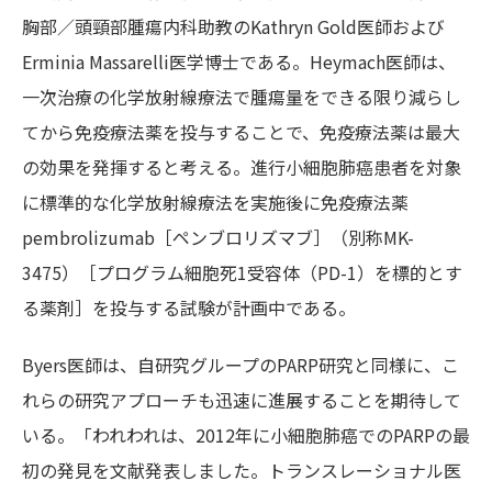
胸部／頭頸部腫瘍内科助教のKathryn Gold医師および
Erminia Massarelli医学博士である。Heymach医師は、
一次治療の化学放射線療法で腫瘍量をできる限り減らし
てから免疫療法薬を投与することで、免疫療法薬は最大
の効果を発揮すると考える。進行小細胞肺癌患者を対象
に標準的な化学放射線療法を実施後に免疫療法薬
pembrolizumab［ペンブロリズマブ］（別称MK-
3475）［プログラム細胞死1受容体（PD-1）を標的とす
る薬剤］を投与する試験が計画中である。
Byers医師は、自研究グループのPARP研究と同様に、こ
れらの研究アプローチも迅速に進展することを期待して
いる。「われわれは、2012年に小細胞肺癌でのPARPの最
初の発見を文献発表しました。トランスレーショナル医