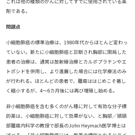
これは他の種類のがんに対してすでに使用されている薬
剤である。
問題点
小細胞肺癌の標準治療は、1980年代からほとんど変わっ
ていない。新たに小細胞肺癌と診断され胸部に限局した
患者の治療は、通常は放射線治療とカルボプラチンやエ
トポシドを併用し、より進展した場合には化学療法のみ
が行われる。ほとんどの患者で、腫瘍ははじめこそ著し
く縮小するが、4～6カ月後には再び増殖し始める。
非小細胞肺癌を含む多くのがん種に対して有効な分子標
的薬は、小細胞肺癌に対して効果がない、と胸部／頭頸
部腫瘍内科学の教授で部長のJohn Heymach医学博士は