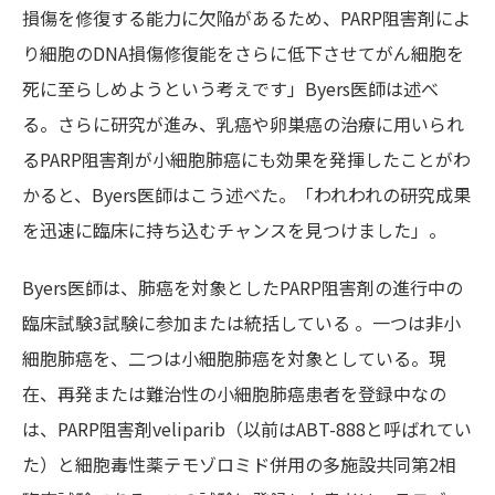
損傷を修復する能力に欠陥があるため、PARP阻害剤によ
り細胞のDNA損傷修復能をさらに低下させてがん細胞を
死に至らしめようという考えです」Byers医師は述べ
る。さらに研究が進み、乳癌や卵巣癌の治療に用いられ
るPARP阻害剤が小細胞肺癌にも効果を発揮したことがわ
かると、Byers医師はこう述べた。「われわれの研究成果
を迅速に臨床に持ち込むチャンスを見つけました」。
Byers医師は、肺癌を対象としたPARP阻害剤の進行中の
臨床試験3試験に参加または統括している 。一つは非小
細胞肺癌を、二つは小細胞肺癌を対象としている。現
在、再発または難治性の小細胞肺癌患者を登録中なの
は、PARP阻害剤veliparib（以前はABT-888と呼ばれてい
た）と細胞毒性薬テモゾロミド併用の多施設共同第2相