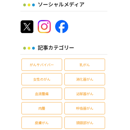
ソーシャルメディア
記事カテゴリー
がんサバイバー
乳がん
女性のがん
消化器がん
血液腫瘍
泌尿器がん
肉腫
呼吸器がん
皮膚がん
頭頸部がん