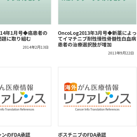
 2014年1月号◆癌患者の
OncoLog2013年3月号◆新薬によっ
問題に取り組む
てイマチニブ耐性慢性骨髄性白血病
患者の治療選択肢が増加
2014年2月13日
2013年9月22日
ンのFDA承認
ボスチニブのFDA承認