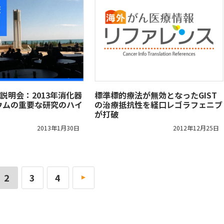
者説明会：2013年消化器
標準標的療法が無効となったGIST
ウムの重要な研究のハイ
の治療抵抗性を経口レゴラフェニブ
が打破
2013年1月30日
2012年12月25日
2
3
4
»