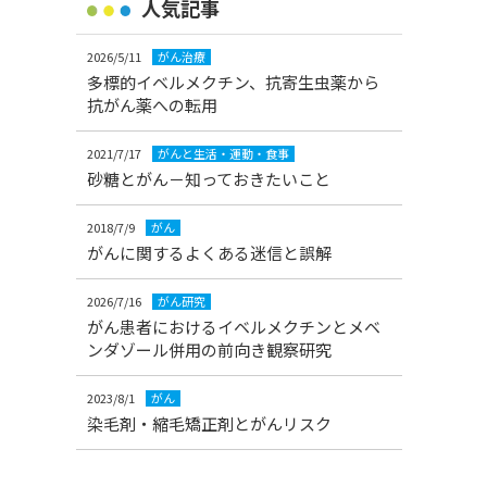
人気記事
2026/5/11
がん治療
多標的イベルメクチン、抗寄生虫薬から
抗がん薬への転用
2021/7/17
がんと生活・運動・食事
砂糖とがん－知っておきたいこと
2018/7/9
がん
がんに関するよくある迷信と誤解
2026/7/16
がん研究
がん患者におけるイベルメクチンとメベ
ンダゾール併用の前向き観察研究
2023/8/1
がん
染毛剤・縮毛矯正剤とがんリスク