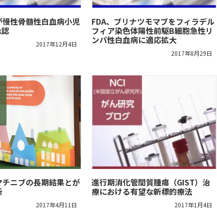
が慢性骨髄性白血病小児
FDA、ブリナツモマブをフィラデル
承認
フィア染色体陽性前駆B細胞急性リ
ンパ性白血病に適応拡大
2017年12月4日
2017年8月29日
マチニブの長期結果とが
進行期消化管間質腫瘍（GIST）治
新
療における有望な新標的療法
2017年4月11日
2017年1月4日