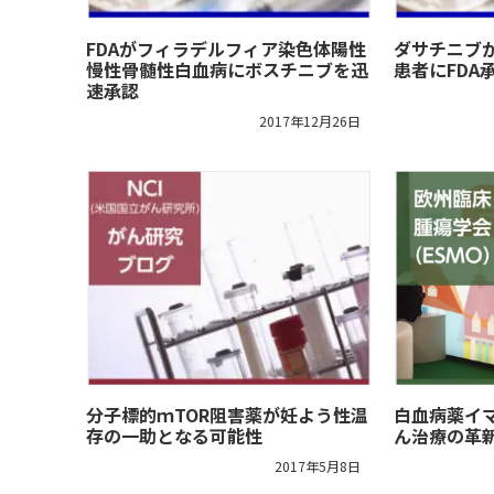
FDAがフィラデルフィア染色体陽性
ダサチニブ
慢性骨髄性白血病にボスチニブを迅
患者にFDA
速承認
2017年12月26日
分子標的ｍTOR阻害薬が妊よう性温
白血病薬イ
存の一助となる可能性
ん治療の革
2017年5月8日