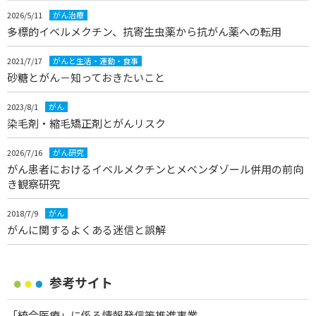
2026/5/11
がん治療
多標的イベルメクチン、抗寄生虫薬から抗がん薬への転用
2021/7/17
がんと生活・運動・食事
砂糖とがん－知っておきたいこと
2023/8/1
がん
染毛剤・縮毛矯正剤とがんリスク
2026/7/16
がん研究
がん患者におけるイベルメクチンとメベンダゾール併用の前向
き観察研究
2018/7/9
がん
がんに関するよくある迷信と誤解
参考サイト
「統合医療」に係る情報発信等推進事業