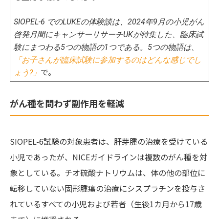
SIOPEL-6 でのLUKEの体験談は、2024年9月の小児がん
啓発月間にキャンサーリサーチUKが特集した、臨床試
験にまつわる5つの物語の1つである。5つの物語は、
「
お子さんが臨床試験に参加するのはどんな感じでし
で。
ょう?」
がん種を問わず副作用を軽減
SIOPEL-6試験の対象患者は、肝芽腫の治療を受けている
小児であったが、NICEガイドラインは複数のがん種を対
象としている。チオ硫酸ナトリウムは、体の他の部位に
転移していない固形腫瘍の治療にシスプラチンを投与さ
れているすべての小児および若者（生後1カ月から17歳