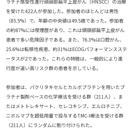
ラチナ感受性進行頭頸部扁平上皮がん（HNSCC）の治療
を受けた422人が参加した。参加者のほとんどは男性
（85.5%）で、年齢の中央値は49.5歳であった。参加者
の約87%には喫煙歴があり、これは頭頸部扁平上皮がん
患者で多い危険因子である。また、76.3%は口腔がん、
25.6%は転移性疾患、約31%はECOGパフォーマンスステ
ータスが2であった。これらの特徴は、一般的により進
行度が速い高リスク群の患者を示している。
参加者は、パクリタキセルとカルボプラチンを用いたプ
ラチナ製剤ベースの化学療法を受ける群（211人）、ま
たはメトトレキサート、セレコキシブ、エルロチニブ、
ニボルマブを超低用量で投与するTMC-I療法を受ける群
（211人）にランダムに割り付けられた。