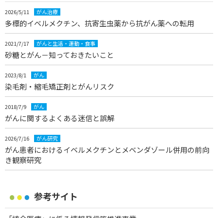
2026/5/11
がん治療
多標的イベルメクチン、抗寄生虫薬から抗がん薬への転用
2021/7/17
がんと生活・運動・食事
砂糖とがん－知っておきたいこと
2023/8/1
がん
染毛剤・縮毛矯正剤とがんリスク
2018/7/9
がん
がんに関するよくある迷信と誤解
2026/7/16
がん研究
がん患者におけるイベルメクチンとメベンダゾール併用の前向
き観察研究
参考サイト