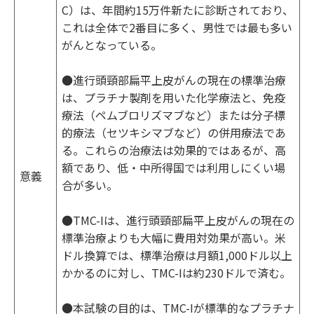
C）は、年間約15万件新たに診断されており、
これは全体で2番目に多く、男性では最も多い
がんとなっている。
●進行頭頸部扁平上皮がんの現在の標準治療
は、プラチナ製剤を用いた化学療法と、免疫
療法（ペムブロリズマブなど）または分子標
的療法（セツキシマブなど）の併用療法であ
る。これらの治療法は効果的ではあるが、高
額であり、低・中所得国では利用しにくい場
意義
合が多い。
●TMC-Iは、進行頭頸部扁平上皮がんの現在の
標準治療よりも大幅に費用対効果が高い。米
ドル換算では、標準治療は月額1,000ドル以上
かかるのに対し、TMC-Iは約230ドルで済む。
●本試験の目的は、TMC-Iが標準的なプラチナ