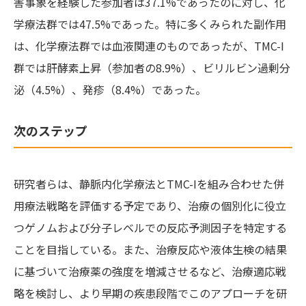
害事象を経験した参加者は37.1%であったのに対し、化
学療法群では47.5%であった。特に多くみられた副作用
は、化学療法群では血液関連のものであったが、TMC-I
群では肝酵素上昇（参加者の8.9%）、ビリルビン過剰分
泌（4.5%）、発疹（8.4%）であった。
次のステップ
研究者らは、静脈内化学療法とTMC-Iを組み合わせた併
用療法戦略を評価する予定であり、治療の個別化に役立
つゲノムおよび分子レベルでの反応予測因子を特定する
ことを目指している。また、治療反応や液体生検の結果
に基づいて治療薬の強度を増減させるなど、治療適応戦
略を検討し、より早期の疾患段階でこのアプローチを研