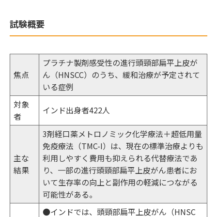
試験概要
プラチナ製剤感受性の進行頭頸部扁平上皮が
焦点
ん（HNSCC）のうち、緩和治療が予定されて
いる症例
対象
インド出身者422人
者
3剤経口薬メトロノミック化学療法＋超低用量
免疫療法（TMC-I）は、現在の標準治療よりも
主な
利用しやすく費用も抑えられる代替療法であ
結果
り、一部の進行頭頸部扁平上皮がん患者にお
いて生存率の向上と副作用の軽減につながる
可能性がある。
●インドでは、頭頸部扁平上皮がん（HNSC