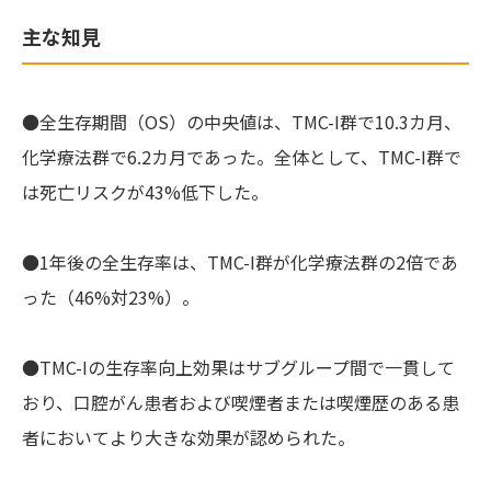
主な知見
●全生存期間（OS）の中央値は、TMC-I群で10.3カ月、
化学療法群で6.2カ月であった。全体として、TMC-I群で
は死亡リスクが43%低下した。
●1年後の全生存率は、TMC-I群が化学療法群の2倍であ
った（46%対23%）。
●TMC-Iの生存率向上効果はサブグループ間で一貫して
おり、口腔がん患者および喫煙者または喫煙歴のある患
者においてより大きな効果が認められた。