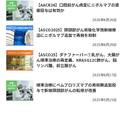
【AACR26】口腔前がん病変にニボルマブの直
接投与は有効か
2026年6月26日
【ASCO2025】頭頸部がん術後化学放射線療
法にニボルマブ追加で再発を抑制
2025年6月20日
【ASCO25】ダナファーバー①乳がん、大腸が
ん標準治療の再定義、KRASG12C肺がん、脳
リンパ腫、前立腺がん
2025年6月17日
標準治療にペムブロリズマブの周術期追加投
与で新規頭頸部がんの転帰が改善
2025年5月15日