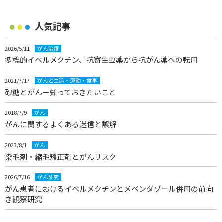
人気記事
2026/5/11
がん治療
多標的イベルメクチン、抗寄生虫薬から抗がん薬への転用
2021/7/17
がんと生活・運動・食事
砂糖とがん－知っておきたいこと
2018/7/9
がん
がんに関するよくある迷信と誤解
2023/8/1
がん
染毛剤・縮毛矯正剤とがんリスク
2026/7/16
がん研究
がん患者におけるイベルメクチンとメベンダゾール併用の前向
き観察研究