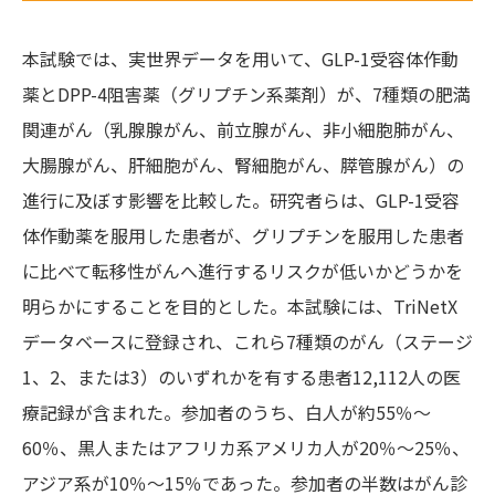
本試験では、実世界データを用いて、GLP-1受容体作動
薬とDPP-4阻害薬（グリプチン系薬剤）が、7種類の肥満
関連がん（乳腺腺がん、前立腺がん、非小細胞肺がん、
大腸腺がん、肝細胞がん、腎細胞がん、膵管腺がん）の
進行に及ぼす影響を比較した。研究者らは、GLP-1受容
体作動薬を服用した患者が、グリプチンを服用した患者
に比べて転移性がんへ進行するリスクが低いかどうかを
明らかにすることを目的とした。本試験には、TriNetX
データベースに登録され、これら7種類のがん（ステージ
1、2、または3）のいずれかを有する患者12,112人の医
療記録が含まれた。参加者のうち、白人が約55％～
60％、黒人またはアフリカ系アメリカ人が20％～25％、
アジア系が10％～15％であった。参加者の半数はがん診