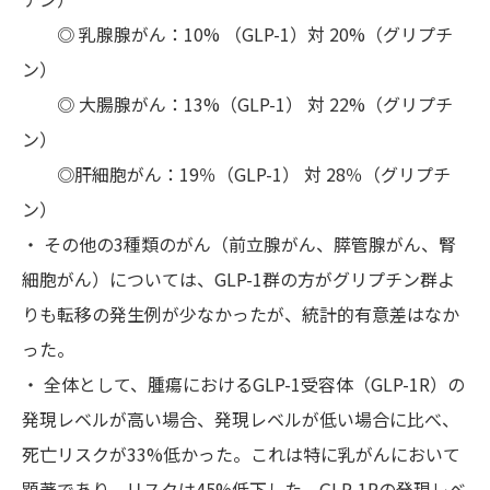
◎ 乳腺腺がん：10% （GLP-1）対 20%（グリプチ
ン）
◎ 大腸腺がん：13%（GLP-1） 対 22%（グリプチ
ン）
◎肝細胞がん：19％（GLP-1） 対 28％（グリプチ
ン）
・ その他の3種類のがん（前立腺がん、膵管腺がん、腎
細胞がん）については、GLP-1群の方がグリプチン群よ
りも転移の発生例が少なかったが、統計的有意差はなか
った。
・ 全体として、腫瘍におけるGLP-1受容体（GLP-1R）の
発現レベルが高い場合、発現レベルが低い場合に比べ、
死亡リスクが33%低かった。これは特に乳がんにおいて
顕著であり、リスクは45%低下した。GLP-1Rの発現レベ