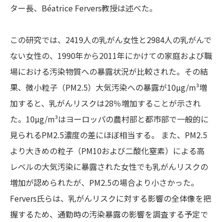
ター長、Béatrice Fervers教授は述べた。
この研究では、2419人の乳がん女性と2984人の乳がんで
ない女性の、1990年から2011年にかけての家庭および職
場における汚染物質への暴露状況が比較された。その結
果、微小粒子（PM2.5）大気汚染への暴露が10µg/m³増
加すると、乳がんリスクは28％増加することが示され
た。10µg/m³はヨーロッパの農村部と都市部で一般的に
見られるPM2.5濃度の差にほぼ相当する。​​ また、PM2.5
より大きめの粒子（PM10および二酸化窒素）による高
レベルの大気汚染に暴露された女性でも乳がんリスクの
増加が認められたが、PM2.5の場合より小さかった。
Fervers氏らは、乳がんリスクに対する影響の全体像を把
握するため、通勤時の汚染暴露の影響を調査する予定で