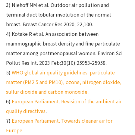
3) Niehoff NM et al. Outdoor air pollution and
terminal duct lobular involution of the normal
breast. Breast Cancer Res 2020; 22,100.
4) Kotake R et al. An association between
mammographic breast density and fine particulate
matter among postmenopausal women. Environ Sci
Pollut Res Int. 2023 Feb;30(10):25953-25958.
5)
WHO global air quality guidelines: particulate
matter (‎PM2.5 and PM10)‎, ozone, nitrogen dioxide,
sulfur dioxide and carbon monoxide
.
6)
European Parliament. Revision of the ambient air
quality directives
.
7)
European Parliament. Towards cleaner air for
Europe
.