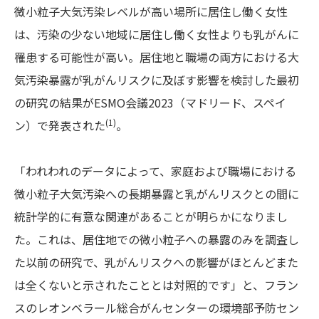
微小粒子大気汚染レベルが高い場所に居住し働く女性
は、汚染の少ない地域に居住し働く女性よりも乳がんに
罹患する可能性が高い。居住地と職場の両方における大
気汚染暴露が乳がんリスクに及ぼす影響を検討した最初
の研究の結果がESMO会議2023（マドリード、スペイ
(1)
ン）で発表された
。
「われわれのデータによって、家庭および職場における
微小粒子大気汚染への長期暴露と乳がんリスクとの間に
統計学的に有意な関連があることが明らかになりまし
た。これは、居住地での微小粒子への暴露のみを調査し
た以前の研究で、乳がんリスクへの影響がほとんどまた
は全くないと示されたこととは対照的です」と、フラン
スのレオンベラール総合がんセンターの環境部予防セン