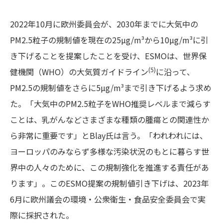
2022年10月に欧州委員会が、2030年までに大気中の
PM2.5粒子の規制値を現在の25µg/m³から10µg/m³に引
き下げることを提案したことを受け、ESMOは、世界保
(5)
健機関（WHO）の大気質ガイドライン
に沿って、
PM2.5の規制値をさらに5µg/m³まで引き下げるよう求め
た。「大気中のPM2.5粒子をWHO推奨レベルまで減らす
ことは、乳がんなどさまざまな種類の腫瘍との関連性か
ら非常に重要です」とBlay氏は言う。「われわれには、
ヨーロッパのみならず多様な汚染状況のもとに暮らす世
界中の人々のために、この規制強化を推進する責任があ
ります」。このESMO提案の規制値引き下げは、2023年
6月に欧州議会の環境・公衆衛生・食品安全委員会で実
際に採択された。