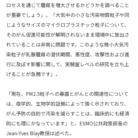
ロセスを通じて腫瘍を増大させるかどうかを調べること
が重要でしょう」。「大気中の小さな汚染物質粒子や同
じようなサイズのマイクロプラスチック粒子について、
そのがん促進可能性が解明されないまま環境中に放出さ
れていることは非常に問題です。このような微小大気汚
染粒子が乳腺腫瘍の潜伏期間、悪性度、攻撃性および進
行に及ぼす影響に関して、実験室レベルの研究を立ち上
げることが急務です」。
「現在、PM2.5粒子への暴露とがんとの関連性について
は、疫学的、生物学的証拠によって強く示されており、
がん予防の目的で汚染を減らすことは、臨床的にも経済
的にも理にかなっています」と、ESMO公共政策部長の
Jean-Yves Blay教授は述べた。