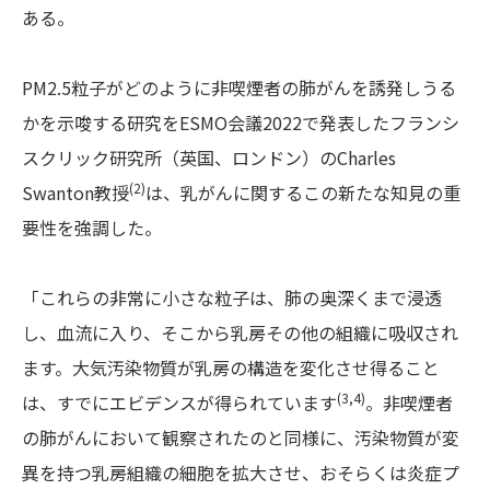
ある。
PM2.5粒子がどのように非喫煙者の肺がんを誘発しうる
かを示唆する研究をESMO会議2022で発表したフランシ
スクリック研究所（英国、ロンドン）のCharles
(2)
Swanton教授
は、乳がんに関するこの新たな知見の重
要性を強調した。
「これらの非常に小さな粒子は、肺の奥深くまで浸透
し、血流に入り、そこから乳房その他の組織に吸収され
ます。大気汚染物質が乳房の構造を変化させ得ること
(3,4)
は、すでにエビデンスが得られています
。非喫煙者
の肺がんにおいて観察されたのと同様に、汚染物質が変
異を持つ乳房組織の細胞を拡大させ、おそらくは炎症プ