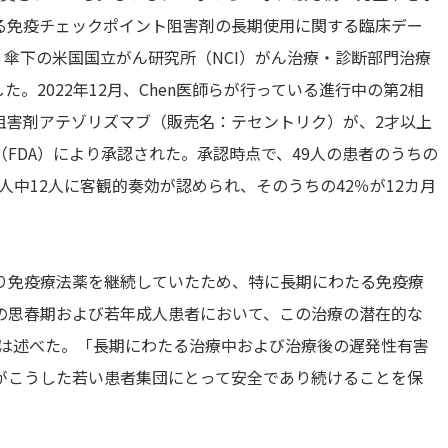
る免疫チェックポイント阻害剤の長期使用に関する臨床デー
）傘下の米国国立がん研究所（NCI）がん治療・診断部門治療
明した。2022年12月、Chen医師らが行っている進行中の第2相
阻害剤アテゾリズマブ（販売名：テセントリク）が、2才以上
FDA）により承認された。承認時点で、49人の患者のうちの
9人中12人に客観的奏効が認められ、そのうちの42％が12カ月
り免疫療法薬を継続していたため、特に長期にわたる免疫療
の思春期および若年成人患者において、この治療の潜在的な
氏は述べた。「長期にわたる治療中および治療後の遅発性有害
がこうした若い患者集団にとって安全であり続けることを保