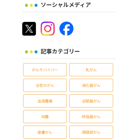
ソーシャルメディア
記事カテゴリー
がんサバイバー
乳がん
女性のがん
消化器がん
血液腫瘍
泌尿器がん
肉腫
呼吸器がん
皮膚がん
頭頸部がん