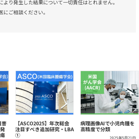
により発生した結果について一切責任はとれません。
医にご相談ください。
阻害
【ASCO2025】年次総会
病理画像AIで小児肉腫を
発
注目すべき追加研究・LBA
高精度で分類
瘍
①
2025年5月21日