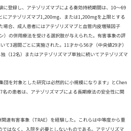
本試験に登録し、アテゾリズマブによる奏効持続期間は、10～69
アテゾリズマブ1,200mg、または1,200mgを上限とする
化した場合、成人患者にはアテゾリズマブと血管内皮増殖因子
チン）の併用療法を受ける選択肢が与えられた。有害事象の評
用いて3週間ごとに実施された。11才から56才（中央値29才）
単独（12名）またはアテゾリズマブ単独に続いてアテゾリズマ
集団を対象とした研究は必然的に小規模になります」とChen
17名の患者は、アテゾリズマブによる長期療法の安全性に関
療関連有害事象（TRAE）を経験した。これらは中等度から重
のではなく、入院を必要としないものである。アテゾリズマ