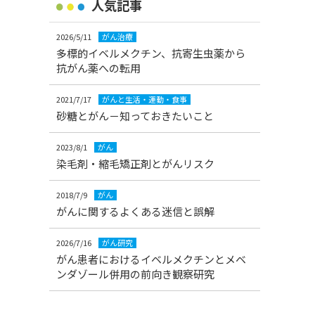
人気記事
2026/5/11
がん治療
多標的イベルメクチン、抗寄生虫薬から
抗がん薬への転用
2021/7/17
がんと生活・運動・食事
砂糖とがん－知っておきたいこと
2023/8/1
がん
染毛剤・縮毛矯正剤とがんリスク
2018/7/9
がん
がんに関するよくある迷信と誤解
2026/7/16
がん研究
がん患者におけるイベルメクチンとメベ
ンダゾール併用の前向き観察研究