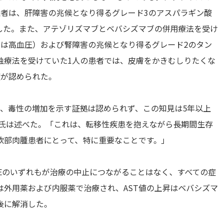
患者は、肝障害の兆候となり得るグレード3のアスパラギン酸
した。また、アテゾリズマブとベバシズマブの併用療法を受け
たは高血圧）および腎障害の兆候となり得るグレード2のタン
独療法を受けていた1人の患者では、皮膚をかきむしりたくな
症が認められた。
て、毒性の増加を示す証拠は認められず、この知見は5年以上
n氏は述べた。「これは、転移性疾患を抱えながら長期間生存
軟部肉腫患者にとって、特に重要なことです。」
AEのいずれもが治療の中止につながることはなく、すべての症
外用薬および内服薬で治療され、AST値の上昇はベバシズマ
後に解消した。