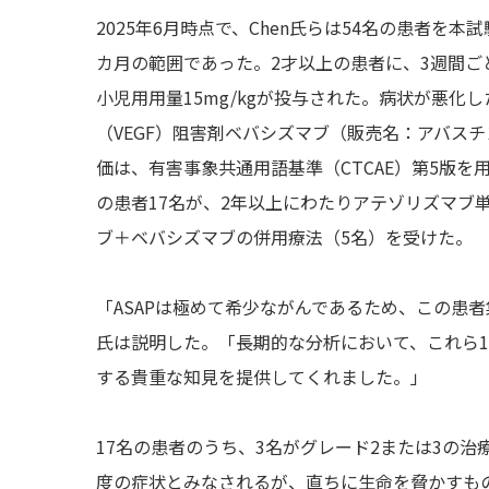
2025年6月時点で、Chen氏らは54名の患者を
カ月の範囲であった。2才以上の患者に、3週間ごとに
小児用用量15mg/kgが投与された。病状が悪
（VEGF）阻害剤ベバシズマブ（販売名：アバス
価は、有害事象共通用語基準（CTCAE）第5版を
の患者17名が、2年以上にわたりアテゾリズマブ
ブ＋ベバシズマブの併用療法（5名）を受けた。
「ASAPは極めて希少ながんであるため、この患者
氏は説明した。「長期的な分析において、これら
する貴重な知見を提供してくれました。」
17名の患者のうち、3名がグレード2または3の治
度の症状とみなされるが、直ちに生命を脅かすも