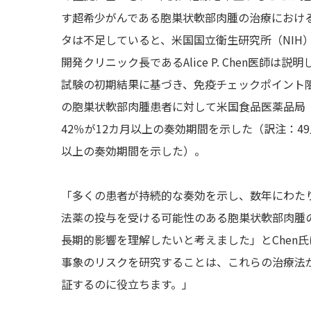
す超希少がんである胞巣状軟部肉腫の治療におけ
タは不足していると、米国国立衛生研究所（NIH
開発クリニック長であるAlice P. Chen医師は説
試験の初期結果に基づき、免疫チェックポイント
の胞巣状軟部肉腫患者に対して米国食品医薬品局（
42％が12カ月以上の奏効期間を示した（訳注：4
以上の奏効期間を示した）。
「多くの患者が持続的な奏効を示し、数年にわた
法薬の投与を受ける可能性のある胞巣状軟部肉腫
長期的影響を理解したいと考えました」とChen
事象のリスクを研究することは、これらの治療法
証するのに役立ちます。」