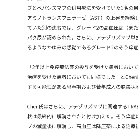
ブとベバシズマブの併用療法を受けていた1名の
アミノトランスフェラーゼ（AST）の上昇を経験
ていた別の患者では、グレード2の高血圧症（ま
パク尿が認められた。さらに、アテゾリズマブ単
るようなかゆみの感覚であるグレード2のそう痒
「2年以上免疫療法薬の投与を受けた患者におい
治療を受けた患者においても同様でした」とChe
する可能性がある思春期および若年成人の胞巣状
Chen氏はさらに、アテゾリズマブに関連するTR
状は最終的に解消されたと付け加えた。そう痒症は
ブの減量後に解消し、高血圧は降圧薬による治療