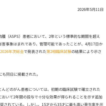
2026年5月11日
腫（ASPS）患者において、2年という標準的な期間を超え
害事象はまれであり、管理可能であったことが、4月17日か
2026年次総会
で発表された
第2相臨床試験
の結果により示さ
logy誌にも同日に掲載された。
とんどのがん患者については、初期の臨床試験で確立された
において2年間の投与で十分な効果が得られることを示す追加
奨されている。しかし、15才から35才に最も高い発生率を示