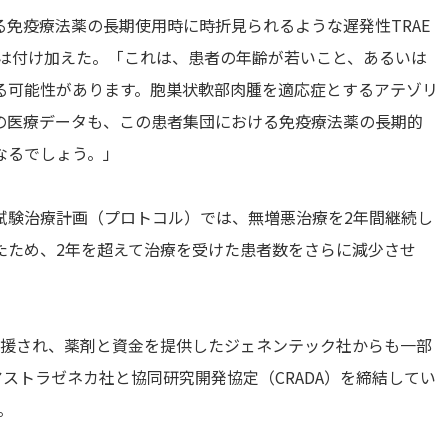
免疫療法薬の長期使用時に時折見られるような遅発性TRAE
氏は付け加えた。「これは、患者の年齢が若いこと、あるいは
る可能性があります。胞巣状軟部肉腫を適応症とするアテゾリ
の医療データも、この患者集団における免疫療法薬の長期的
なるでしょう。」
試験治療計画（プロトコル）では、無増悪治療を2年間継続し
たため、2年を超えて治療を受けた患者数をさらに減少させ
り支援され、薬剤と資金を提供したジェネンテック社からも一部
アストラゼネカ社と協同研究開発協定（CRADA）を締結してい
。