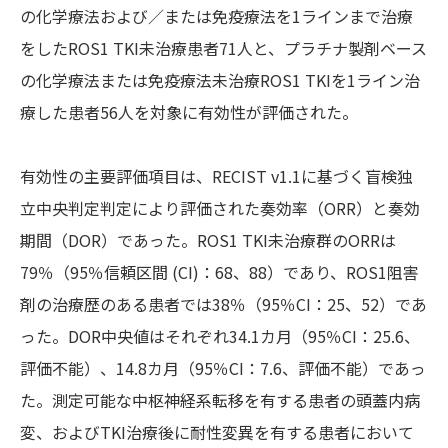
の化学療法および／または免疫療法を1ラインまで治療
をしたROS1 TKI未治療患者71人と、プラチナ製剤ベース
の化学療法または免疫療法未治療ROS1 TKIを1ライン治
療した患者56人を対象に有効性が評価された。
有効性の主要評価項目は、RECIST v1.1に基づく盲検独
立中央判定判定により評価された奏効率（ORR）と奏効
期間（DOR）であった。ROS1 TKI未治療群のORRは
79％（95％信頼区間 (CI)：68、88）であり、ROS1阻害
剤の治療歴のある患者では38％（95％CI：25、52）であ
った。DOR中央値はそれぞれ34.1カ月（95％CI：25.6、
評価不能）、14.8カ月（95％CI：7.6、評価不能）であっ
た。測定可能な中枢神経系転移を有する患者の頭蓋内病
変、およびTKI治療後に耐性変異を有する患者において