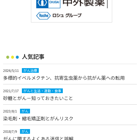
人気記事
2026/5/11
がん治療
多標的イベルメクチン、抗寄生虫薬から抗がん薬への転用
2021/7/17
がんと生活・運動・食事
砂糖とがん－知っておきたいこと
2023/8/1
がん
染毛剤・縮毛矯正剤とがんリスク
2018/7/9
がん
がんに関するよくある迷信と誤解