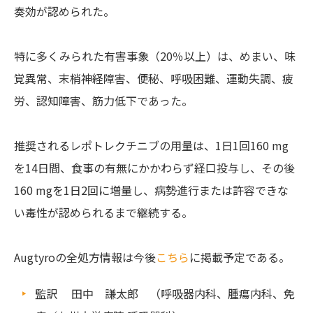
奏効が認められた。
特に多くみられた有害事象（20％以上）は、めまい、味
覚異常、末梢神経障害、便秘、呼吸困難、運動失調、疲
労、認知障害、筋力低下であった。
推奨されるレポトレクチニブの用量は、1日1回160 mg
を14日間、食事の有無にかかわらず経口投与し、その後
160 mgを1日2回に増量し、病勢進行または許容できな
い毒性が認められるまで継続する。
Augtyroの全処方情報は今後
こちら
に掲載予定である。
監訳 田中 謙太郎 （呼吸器内科、腫瘍内科、免