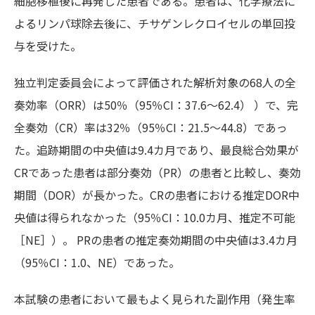
細胞移植後に再発した患者である。患者は、化学療法に
よるリンパ球除去後に、チサゲンレクロイセルの単回投
与を受けた。
独立判定委員会によって評価された解析対象の68人の全
奏効率（ORR）は50％（95％CI：37.6～62.4） ）で、完
全奏効（CR）率は32％（95％CI：21.5～44.8）であっ
た。追跡期間の中央値は9.4カ月であり、最良総合効果が
CRであった患者は部分奏効（PR）の患者と比較し、奏効
期間（DOR）が長かった。CRの患者における推定DOR中
央値は得られなかった（95％CI：10.0カ月、推定不可能
［NE］）。 PRの患者の推定奏効期間の中央値は3.4カ月
（95％CI：1.0、NE）であった。
本試験の患者において最もよく見られた副作用（発生率