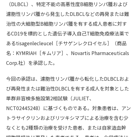
（DLBCL）、特定不能の高悪性度B細胞リンパ腫および
濾胞性リンパ腫から発生したDLBCLなどの再発または難
治性の大細胞型B細胞リンパ腫を有する成人患者に対す
るCD19を標的とした遺伝子導入自己T細胞免疫療法薬で
あるtisagenlecleucel［チサゲンレクロイセル］（商品
名：KYMRIAH［キムリア］、Novartis Pharmaceuticals
Corp.社）を承認した。
今回の承認は、濾胞性リンパ腫から転化したDLBCLおよ
び再発性または難治性DLBCLを有する成人を対象とした
単群非盲検多施設第2相試験（JULIET、
NCT02445248）に基づくものである。対象患者は、アン
トラサイクリンおよびリツキシマブによる治療を含む少
なくとも2種類の治療を受けた患者、または自家造血幹