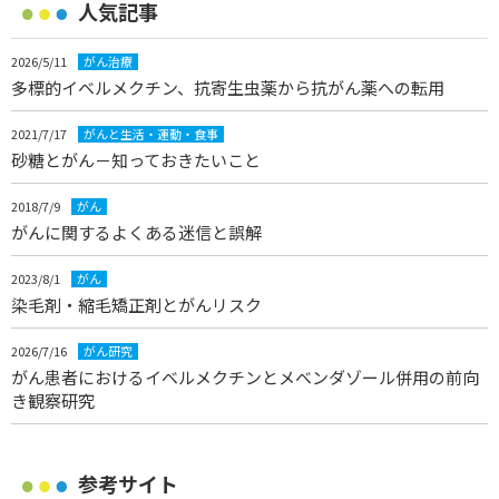
人気記事
2026/5/11
がん治療
多標的イベルメクチン、抗寄生虫薬から抗がん薬への転用
2021/7/17
がんと生活・運動・食事
砂糖とがん－知っておきたいこと
2018/7/9
がん
がんに関するよくある迷信と誤解
2023/8/1
がん
染毛剤・縮毛矯正剤とがんリスク
2026/7/16
がん研究
がん患者におけるイベルメクチンとメベンダゾール併用の前向
き観察研究
参考サイト